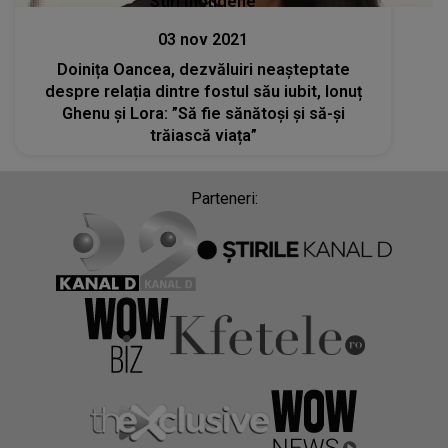
Stiri mondene
03 nov 2021
Doinița Oancea, dezvăluiri neașteptate
despre relația dintre fostul său iubit, Ionuț
Ghenu și Lora: ”Să fie sănătoși și să-și
trăiască viața”
Parteneri: