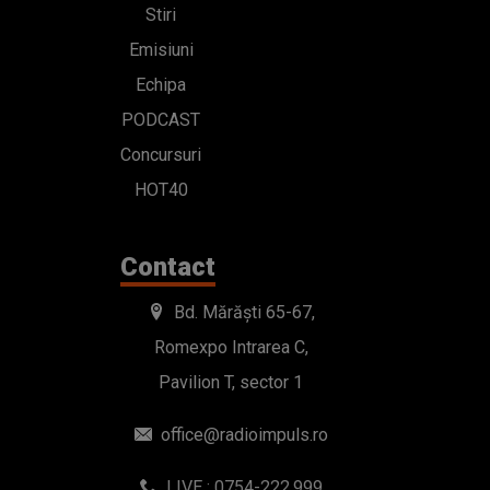
Stiri
Emisiuni
Echipa
PODCAST
Concursuri
HOT40
Contact
Bd. Mărăști 65-67,
Romexpo Intrarea C,
Pavilion T, sector 1
office@radioimpuls.ro
LIVE : 0754-222.999