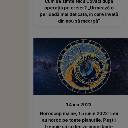
Cum se simte Nicu Covaci după
operația pe creier? „Urmează o
perioadă mai delicată, în care învață
din nou să meargă”
Stiri
14 iun 2023
Horoscop mâine, 15 iunie 2023: Leii
au noroc pe toate planurile. Peștii
trebuie să ia decizii importante