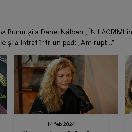
goș Bucur și a Danei Nălbaru, ÎN LACRIMI î
le și a intrat într-un pod: „Am rupt...”
Stiri mondene
14 feb 2024