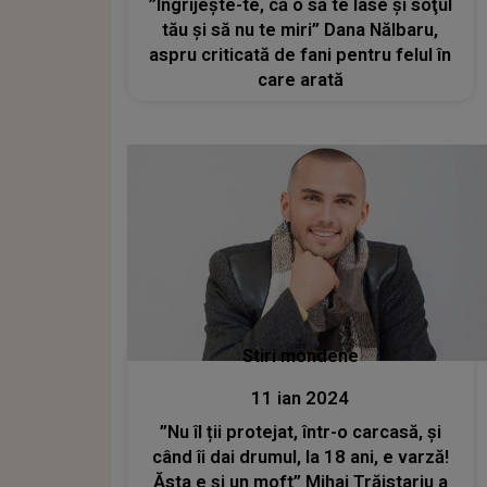
”Îngrijește-te, că o să te lase şi soţul
tău şi să nu te miri” Dana Nălbaru,
aspru criticată de fani pentru felul în
care arată
Stiri mondene
11 ian 2024
”Nu îl ții protejat, într-o carcasă, și
când îi dai drumul, la 18 ani, e varză!
Ăsta e și un moft” Mihai Trăistariu a