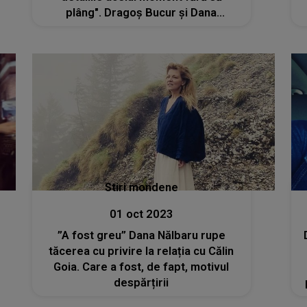
plâng". Dragoș Bucur și Dana
Nălbaru, momente de cumpănă
Stiri mondene
01 oct 2023
”A fost greu” Dana Nălbaru rupe
tăcerea cu privire la relația cu Călin
Goia. Care a fost, de fapt, motivul
despărțirii