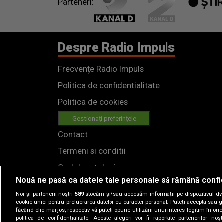
Parteneri:
Despre Radio Impuls
Frecvențe Radio Impuls
Politica de confidentialitate
Politica de cookies
Gestionați preferințele
Contact
Termeni si conditii
Cod deontologic
Nouă ne pasă ca datele tale personale să rămână confi
Regulamente
Noi și partenerii noștri
589
stocăm și/sau accesăm informații pe dispozitivul dvs.
cookie unici pentru prelucrarea datelor cu caracter personal. Puteți accepta sau g
făcând clic mai jos, respectiv vă puteți opune utilizării unui interes legitim în 
politica de confidențialitate. Aceste alegeri vor fi raportate partenerilor no