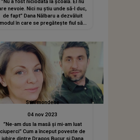
”Nu a fost niciodată la școală. El nu
are nevoie. Nici nu știu unde să-l duc,
de fapt” Dana Nălbaru a dezvăluit
modul în care se pregăteşte fiul său
pentru Bacalaureat, dacă nu merge la
școală
Stiri mondene
04 nov 2023
”Ne-am dus la masă și mi-am luat
ciuperci” Cum a început poveste de
iubire dintre Dragoș Bucur și Dana