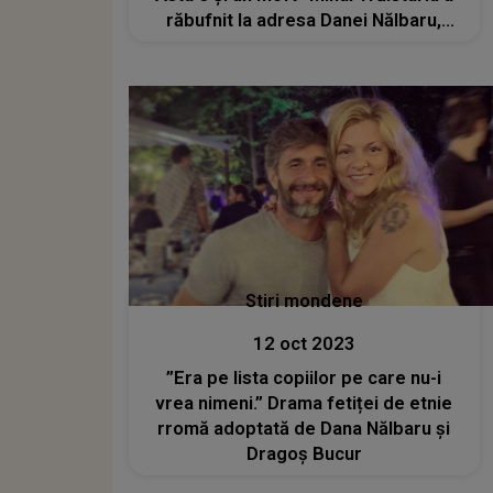
răbufnit la adresa Danei Nălbaru,
după ce vedeta a decis ca cei trei
copii ai săi să învețe de acasă
Stiri mondene
12 oct 2023
”Era pe lista copiilor pe care nu-i
vrea nimeni.” Drama fetiței de etnie
rromă adoptată de Dana Nălbaru și
Dragoș Bucur