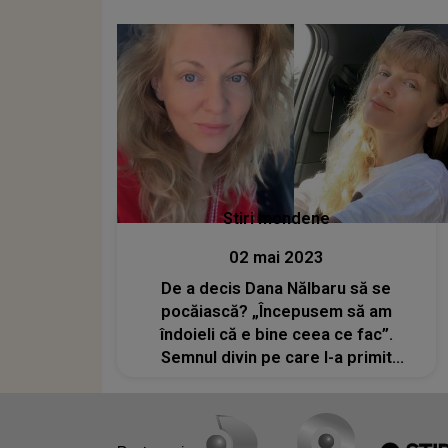
Stiri mondene
02 mai 2023
De a decis Dana Nălbaru să se
pocăiască? „Începusem să am
îndoieli că e bine ceea ce fac”.
Semnul divin pe care l-a primit
vedeta