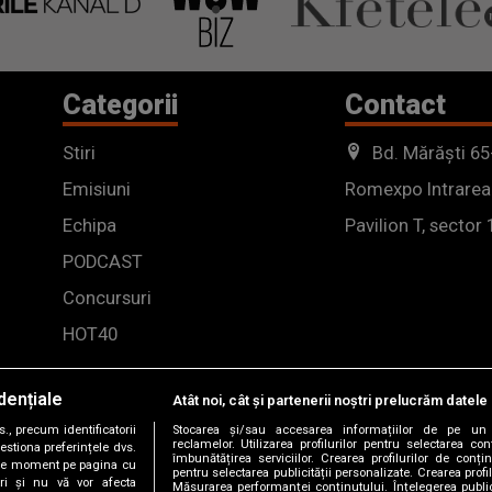
Categorii
Contact
Stiri
Bd. Mărăști 65
Emisiuni
Romexpo Intrarea
Echipa
Pavilion T, sector 
PODCAST
Concursuri
HOT40
dențiale
Atât noi, cât și partenerii noștri prelucrăm datele 
, precum identificatorii
Stocarea și/sau accesarea informațiilor de pe un 
reclamelor. Utilizarea profilurilor pentru selectarea con
estiona preferințele dvs.
îmbunătățirea serviciilor. Crearea profilurilor de conținu
orice moment pe pagina cu
pentru selectarea publicității personalizate. Crearea profil
ștri și nu vă vor afecta
Măsurarea performanței conținutului. Înțelegerea public