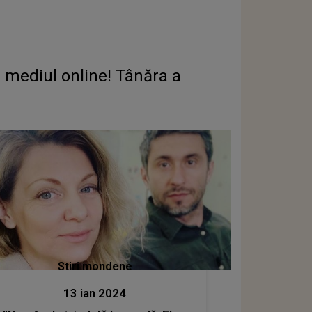
n mediul online! Tânăra a
Stiri mondene
13 ian 2024