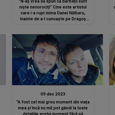
”N-aș vrea să spun că bărbații sunt
niște nenorociți” Cine este artistul
care i-a rupt inima Danei Nălbaru,
înainte de a-l cunoaște pe Dragoș
Bucur
Stiri mondene
09 dec 2023
"A fost cel mai greu moment din viața
mea și încă nu mă pot gândi la toate
detaliile acelui moment fără să