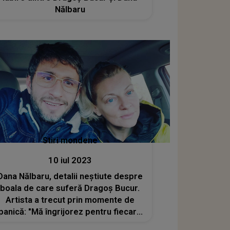
Nălbaru
Stiri mondene
10 iul 2023
Dana Nălbaru, detalii neștiute despre
boala de care suferă Dragoș Bucur.
Artista a trecut prin momente de
panică: "Mă îngrijorez pentru fiecare
noapte pierdută"