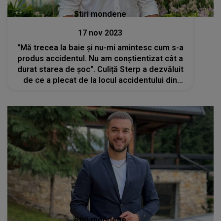
Stiri mondene
17 nov 2023
"Mă trecea la baie și nu-mi amintesc cum s-a
produs accidentul. Nu am conștientizat cât a
durat starea de şoc". Culiță Sterp a dezvăluit
de ce a plecat de la locul accidentului din
Cluj. Cum a decurs întreaga întâmplare
Stiri mondene