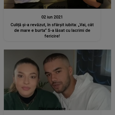
Stiri mondene
02 iun 2021
Culiță și-a revăzut, în sfârșit iubita: „Vai, cât
de mare e burta” S-a lăsat cu lacrimi de
fericire!
Stiri mondene