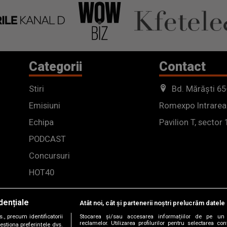
Categorii
Contact
Stiri
Bd. Mărăști 65
Emisiuni
Romexpo Intrarea
Echipa
Pavilion T, sector 
PODCAST
Concursuri
HOT40
dențiale
Atât noi, cât și partenerii noștri prelucrăm datele 
, precum identificatorii
Stocarea și/sau accesarea informațiilor de pe un 
reclamelor. Utilizarea profilurilor pentru selectarea con
estiona preferințele dvs.