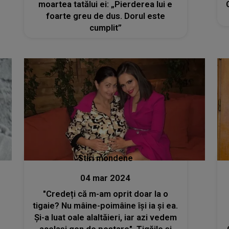
moartea tatălui ei: „Pierderea lui e
foarte greu de dus. Dorul este
cumplit”
Stiri mondene
04 mar 2024
"Credeți că m-am oprit doar la o
tigaie? Nu mâine-poimâine își ia și ea.
Și-a luat oale alaltăieri, iar azi vedem