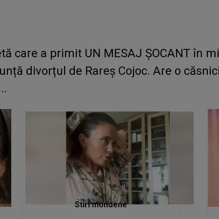
etă care a primit UN MESAJ ȘOCANT în miez
ță divorțul de Rareș Cojoc. Are o căsnicie 
..
Stiri mondene