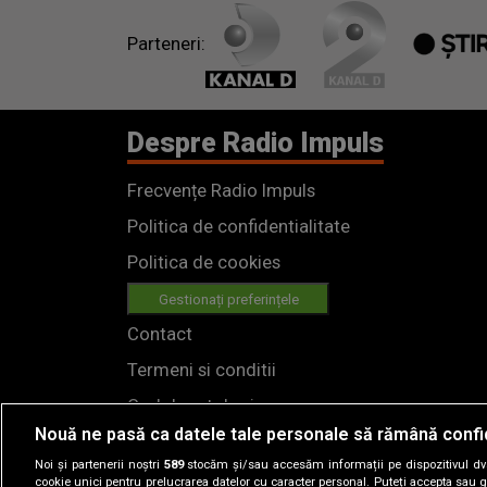
Parteneri:
Despre Radio Impuls
Frecvențe Radio Impuls
Politica de confidentialitate
Politica de cookies
Gestionați preferințele
Contact
Termeni si conditii
Cod deontologic
Nouă ne pasă ca datele tale personale să rămână confi
Regulamente
Noi și partenerii noștri
589
stocăm și/sau accesăm informații pe dispozitivul dvs.
cookie unici pentru prelucrarea datelor cu caracter personal. Puteți accepta sau g