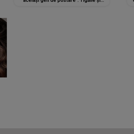
același gen de postare". Tigăile și
oalele, mărul discordiei dintre
Gabriela Cristea și Cristina Șișcanu.
Cele două au rupt complet legătura