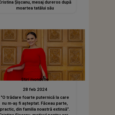
Cristina Șișcanu, mesaj dureros după
moartea tatălui său
Stiri mondene
28 feb 2024
"O trădare foarte puternică la care
nu m-aș fi așteptat. Făceau parte,
practic, din familia noastră extinsă".