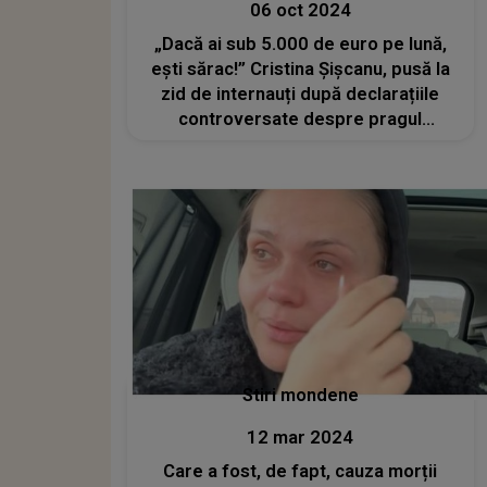
06 oct 2024
„Dacă ai sub 5.000 de euro pe lună,
ești sărac!” Cristina Șișcanu, pusă la
zid de internauți după declarațiile
controversate despre pragul
sărăciei în România
Stiri mondene
12 mar 2024
Care a fost, de fapt, cauza morții