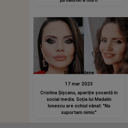
jurnalistei a murit
Stiri mondene
17 mar 2023
Cristina Șișcanu, apariție șocantă în
social media. Soția lui Madalin
Ionescu are ochiul vânat: "Nu
suportam nimic"