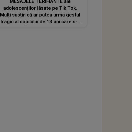
MESAJELE TERIFIANTE ale
adolescenților lăsate pe Tik Tok.
Mulți susțin că ar putea urma gestul
tragic al copilului de 13 ani care s-a
aruncat de pe un bloc din Oradea:"Și
eu odată și-odată o s-o fac..." Apelul
transmis părinților de către
profesori