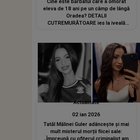
Cine este bărbatul care a omorât
eleva de 18 ani pe un câmp de lângă
Oradea? DETALII
CUTREMURĂTOARE ies la iveală
despre crima înfiorătoare
Actualitate
02 ian 2026
Tatăl Mălinei Guler adâncește și mai
mult misterul morții fiicei sale:
„Împreună cu ofițerul criminalist am