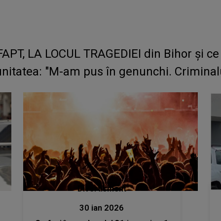
T, LA LOCUL TRAGEDIEI din Bihor și ce a 
itatea: "M-am pus în genunchi. Criminalul 
Divertisment
30 ian 2026