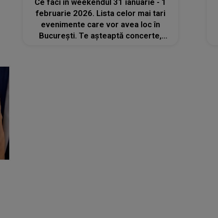
Ce faci în weekendul 31 ianuarie - 1
februarie 2026. Lista celor mai tari
evenimente care vor avea loc în
București. Te așteaptă concerte,
spectacole, ateliere, tururi ghidate și
multe altele