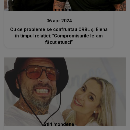
Stiri mondene
06 apr 2024
Cu ce probleme se confruntau CRBL și Elena
în timpul relației: ”Compromisurile le-am
făcut atunci”
Stiri mondene