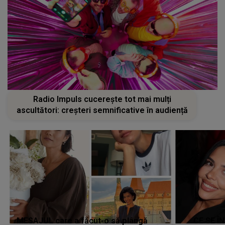
Radio Impuls cucerește tot mai mulți
ascultători: creșteri semnificative în audiență
MESAJUL care a făcut-o să plângă
CE SE Î