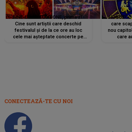
LINE-UP UNTOLD ONE, prima zi.
HOROSCOP 
Cine sunt artiștii care deschid
care scap
festivalul și de la ce ore au loc
nou capitol
cele mai așteptate concerte pe
care a
scena principală?
perioadă 
CONECTEAZĂ-TE CU NOI