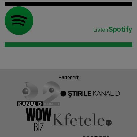
Spotify
Listen
Parteneri: