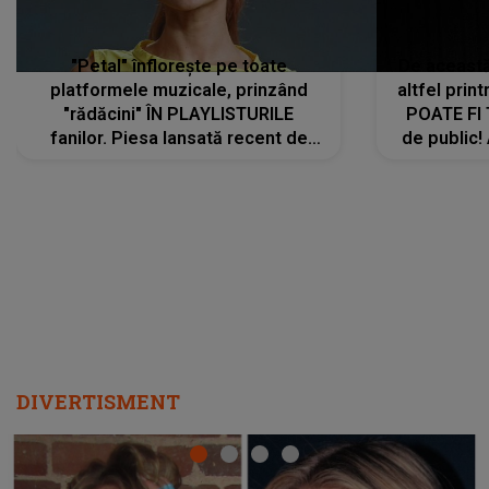
"Petal" înflorește pe toate
De această 
platformele muzicale, prinzând
altfel prin
"rădăcini" ÎN PLAYLISTURILE
POATE FI
fanilor. Piesa lansată recent de
de public!
Ariana Grande îi face pe
a lansat V
ascultători SĂ O ASCULTE PE
REPEAT
DIVERTISMENT