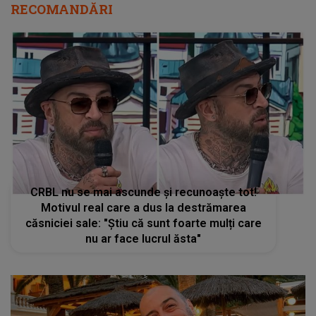
RECOMANDĂRI
CRBL nu se mai ascunde și recunoaște tot!
Motivul real care a dus la destrămarea
căsniciei sale: "Știu că sunt foarte mulți care
nu ar face lucrul ăsta"