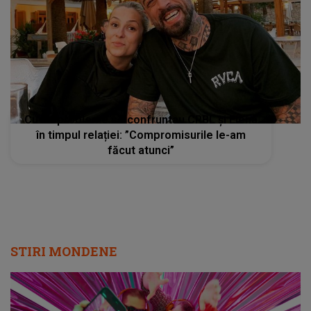
Cu ce probleme se confruntau CRBL și Elena
în timpul relației: ”Compromisurile le-am
făcut atunci”
STIRI MONDENE