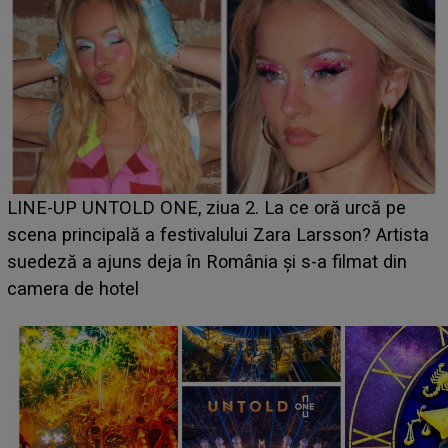
Ce a dezvăluit noua concurentă din "Casa Iubirii" l-a
luat prin surprindere pe Emanuel. CINE ESTE
BĂIATUL VIZAT de Alexandra?! Aflându-se în fața
faptului împlinit, A RECUNOSCUT IMEDIAT: "Am
avut..."