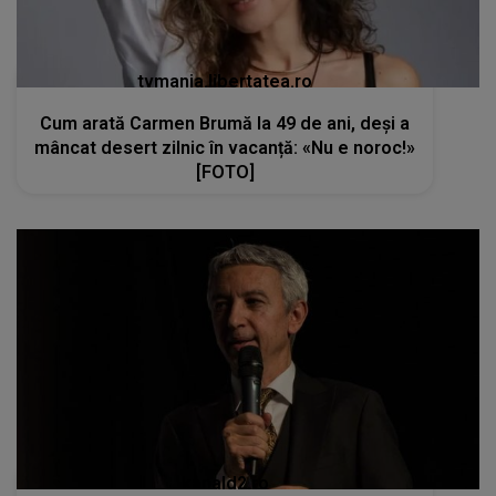
tvmania.libertatea.ro
Cum arată Carmen Brumă la 49 de ani, deși a
mâncat desert zilnic în vacanță: «Nu e noroc!»
[FOTO]
kanald2.ro