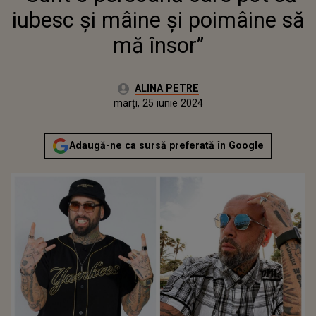
iubesc și mâine și poimâine să
mă însor”
Autor:
ALINA PETRE
Publicat:
marți, 25 iunie 2024
Actualizat:
marți, 25 iunie 2024
Adaugă-ne ca sursă preferată în Google