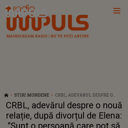
Radio Impuls
STIRI MONDENE
CRBL, ADEVĂRUL DESPRE O
NOUĂ RELAȚIE, DUPĂ
CRBL, adevărul despre o nouă
DIVORȚUL DE ELENA: ”SUNT O
PERSOANĂ CARE POT SĂ
relație, după divorțul de Elena:
IUBESC ȘI MÂINE ȘI POIMÂINE
”Sunt o persoană care pot să
SĂ MĂ ÎNSOR”