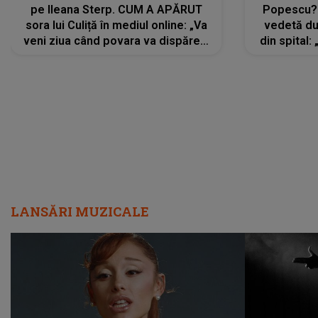
pe Ileana Sterp. CUM A APĂRUT
Popescu?
sora lui Culiță în mediul online: „Va
vedetă du
veni ziua când povara va dispărea,
din spital:
iar lacrimile...”
LANSĂRI MUZICALE