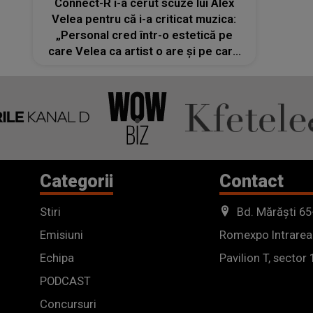
Connect-R i-a cerut scuze lui Alex
Velea pentru că i-a criticat muzica:
„Personal cred într-o estetică pe
care Velea ca artist o are și pe care
nu o mai folosește”
Categorii
Contact
Stiri
Bd. Mărăști 65
Emisiuni
Romexpo Intrarea
Echipa
Pavilion T, sector 
PODCAST
Concursuri