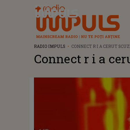
Radio Impuls
RADIO IMPULS
CONNECT R I A CERUT SCUZ
Connect r i a cer