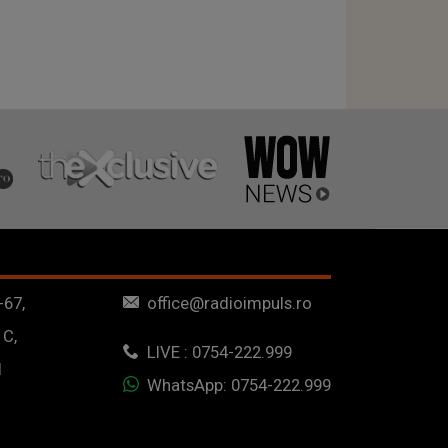
-67,
office@radioimpuls.ro
 C,
LIVE : 0754-222.999
1
WhatsApp: 0754-222.999