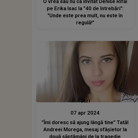
O vrea sau nu ca invitat Denise Rifai
pe Erika Isac la "40 de întrebări":
"Unde este prea mult, nu este în
regulă!"
Stiri
07 apr 2024
”Îmi doresc să ajung lângă tine” Tatăl
Andreei Morega, mesaj sfâșietor la
două săptămâni de la tragedie