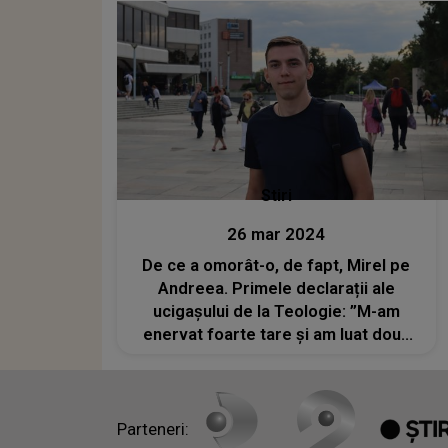
Stiri
26 mar 2024
De ce a omorât-o, de fapt, Mirel pe
Andreea. Primele declarații ale
ucigașului de la Teologie: ”M-am
enervat foarte tare şi am luat două
cuțite”
Parteneri: