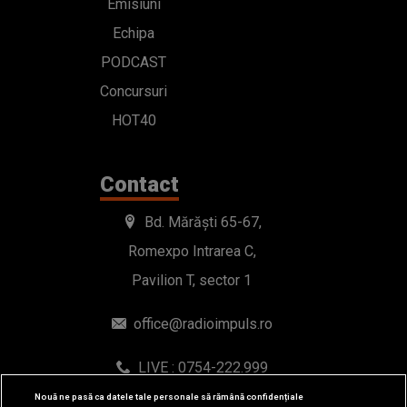
Emisiuni
Echipa
PODCAST
Concursuri
HOT40
Contact
Bd. Mărăști 65-67,
Romexpo Intrarea C,
Pavilion T, sector 1
office@radioimpuls.ro
LIVE : 0754-222.999
WhatsApp: 0754-222.999
Nouă ne pasă ca datele tale personale să rămână confidențiale