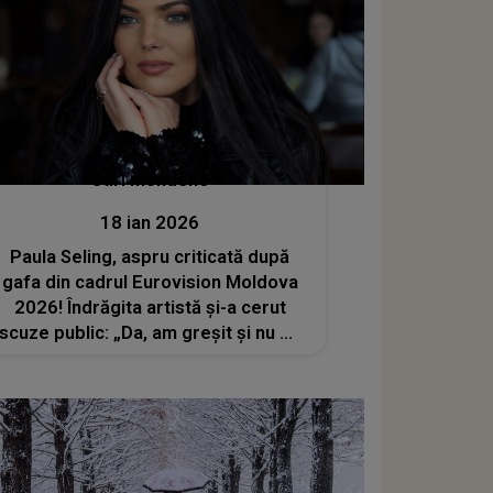
Stiri mondene
18 ian 2026
Paula Seling, aspru criticată după
gafa din cadrul Eurovision Moldova
2026! Îndrăgita artistă și-a cerut
scuze public: „Da, am greşit şi nu m-
am gândit nicio secundă la conotaţiile
pe care le poate avea această
expresie”