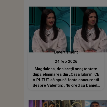
procesului
Divertisment
24 feb 2026
Magdalena, declarații neașteptate
după eliminarea din „Casa Iubirii”. CE
A PUTUT să spună fosta concurentă
despre Valentin: „Nu cred că Daniela
a fost în ochii lui de la început. Cred
că i-a plăcut de Jaqueline și apoi...”