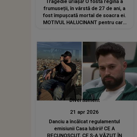
Tragedie uriașă! O fostă regină a
frumuseții, în vârstă de 27 de ani, a
fost împușcată mortal de soacra ei.
MOTIVUL HALUCINANT pentru care
femeia a recurs la gestul extrem: „M-
a enervat. Ești al meu, iar ea mi te-a
furat”
Divertisment
21 apr 2026
Danciu a încălcat regulamentul
emisiunii Casa Iubirii! CE A
RECUNOSCUT, CE S-A VĂZUT ÎN