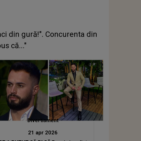
i din gură!". Concurenta din
s că..."
Divertisment
21 apr 2026