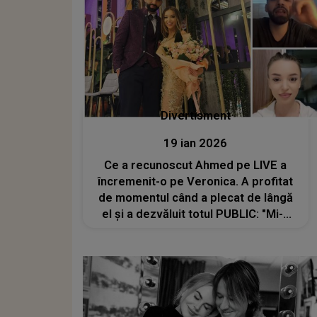
Divertisment
19 ian 2026
Ce a recunoscut Ahmed pe LIVE a
încremenit-o pe Veronica. A profitat
de momentul când a plecat de lângă
el și a dezvăluit totul PUBLIC: "Mi-a
zis să...". Câștigătoarea sezonul 4
"Casa Iubirii" NU ÎNȚELEGE cum s-a
ajuns aici. Se simte trădată