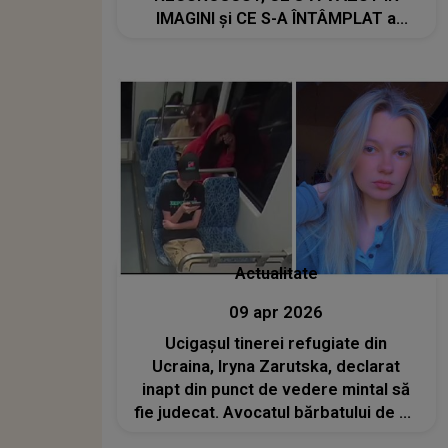
IMAGINI și CE S-A ÎNTÂMPLAT a
șocat atât concurenții, cât și echipa
de producție: "Ne-am cazat acolo.
Am..."
Actualitate
09 apr 2026
Ucigașul tinerei refugiate din
Ucraina, Iryna Zarutska, declarat
inapt din punct de vedere mintal să
fie judecat. Avocatul bărbatului de 35
de ani a solicitat amânarea