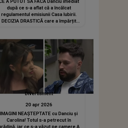
CE A PUTUT SĂ FACĂ Danciu imediat
după ce s-a aflat că a încălcat
regulamentul emisiunii Casa Iubirii.
DECIZIA DRASTICĂ care a împărțit
publicul în două: "O să..."
Divertisment
20 apr 2026
IMAGINI NEAȘTEPTATE cu Danciu și
Carolina! Totul s-a petrecut în
grădină, iar ce s-a văzut pe camere A