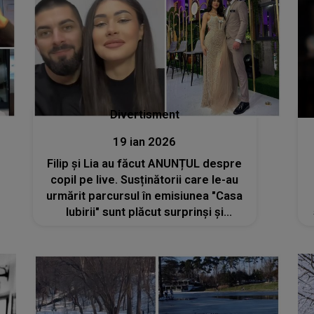
Divertisment
19 ian 2026
Filip și Lia au făcut ANUNȚUL despre
copil pe live. Susținătorii care le-au
urmărit parcursul în emisiunea "Casa
Iubirii" sunt plăcut surprinși și
emoționați de această DEZVĂLUIRE:
"Felicitări! Să fiți fericiți și
binecuvântați!" Au fost încântați să
afle