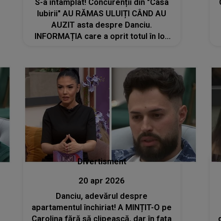
S-a întâmplat! Concurenții din "Casa
Iubirii" AU RĂMAS ULUIȚI CÂND AU
AUZIT asta despre Danciu.
INFORMAȚIA care a oprit totul în loc
și a pus pe jar întreaga
producție:"Sunt niște acuzații grave.
Nu..."
Divertisment
20 apr 2026
Danciu, adevărul despre
apartamentul închiriat! A MINȚIT-O pe
Carolina fără să clipească, dar în fața