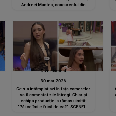
Andreei Mantea, concurentul din
Casa Iubirii NU S-A MAI PUTUT
ASCUNDE: "La începutul anului..."
Divertisment
30 mar 2026
Ce s-a întâmplat azi în fața camerelor
va fi comentat zile întregi. Chiar și
echipa producției a rămas uimită:
"Păi ce îmi e frică de ea?". SCENELE
ȘOCANTE cu Jaqueline și Diana