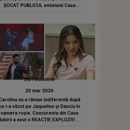
ȘOCAT PUBLICUL emisiunii Casa
Iubirii: "Oi fi eu prost, dar..."
Stiri mondene
20 mar 2026
Carolina nu a rămas indiferentă după
ce i-a văzut pe Jaqueline și Danciu în
camera roșie. Concurenta din Casa
Iubirii a avut o REACȚIE EXPLOZIVĂ!
Ce a putut să spună în fața camerelor