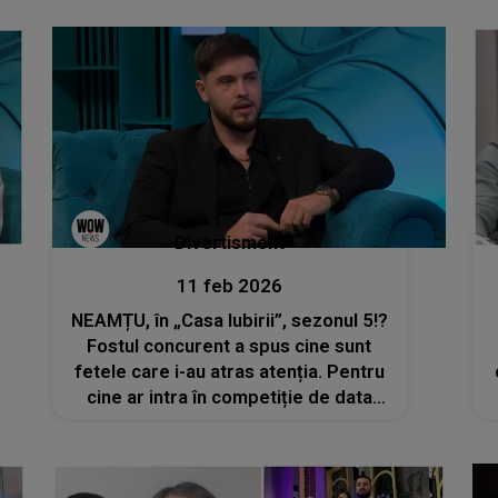
surprinse chiar în timpul filmărilor: "Ai
dat în mine, ți-o dau eu dublu .."
Divertisment
11 feb 2026
NEAMȚU, în „Casa Iubirii”, sezonul 5!?
Fostul concurent a spus cine sunt
fetele care i-au atras atenția. Pentru
cine ar intra în competiție de data
aceasta? „Nu aș vrea să mă
concentrez doar pe o fată, dar topul
ar fi în felul următor...”