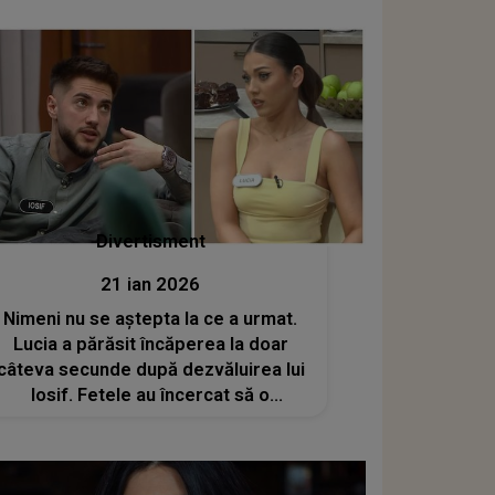
fără să țină cont de consecințe:
"Pentru mine..."
Divertisment
21 ian 2026
Nimeni nu se aștepta la ce a urmat.
Lucia a părăsit încăperea la doar
câteva secunde după dezvăluirea lui
Iosif. Fetele au încercat să o
oprească: "Nu pleca!" Situația a luat
pe toată lumea prin surprindere: "Nu
vedeți că..." CE S-A ÎNTÂMPLAT