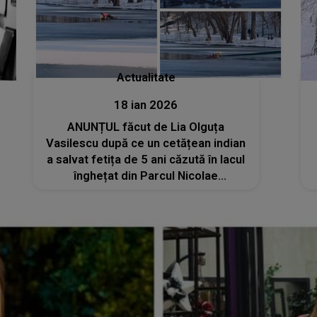
Actualitate
18 ian 2026
ANUNȚUL făcut de Lia Olguța
Vasilescu după ce un cetățean indian
a salvat fetița de 5 ani căzută în lacul
înghețat din Parcul Nicolae
Romanescu! Bărbatul va primi titlul
de cetățean de onoare al orașului