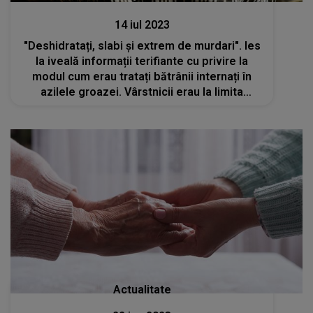
14 iul 2023
"Deshidratați, slabi și extrem de murdari". Ies
la iveală informații terifiante cu privire la
modul cum erau tratați bătrânii internați în
azilele groazei. Vârstnicii erau la limita
supraviețuirii din cauza meniului primit
Actualitate