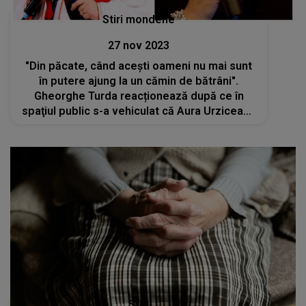
Stiri mondene
27 nov 2023
"Din păcate, când acești oameni nu mai sunt
în putere ajung la un cămin de bătrâni".
Gheorghe Turda reacționează după ce în
spaţiul public s-a vehiculat că Aura Urziceanu
ar fi internată într-un azil
Stiri