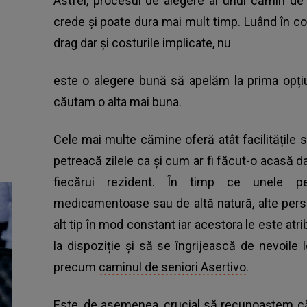
Astfel, procesul de alegere al unui cămin de
crede și poate dura mai mult timp. Luând în con
drag dar și costurile implicate, nu
este o alegere bună să apelăm la prima opț
căutam o alta mai buna.
Cele mai multe cămine oferă atât facilitățile so
petreacă zilele ca și cum ar fi făcut-o acasă da
fiecărui rezident. În timp ce unele p
medicamentoase sau de altă natură, alte per
alt tip în mod constant iar acestora le este atri
la dispoziție și să se îngrijească de nevoile
precum
caminul de seniori Asertivo
.
Este, de asemenea, crucial să recunoaștem că 