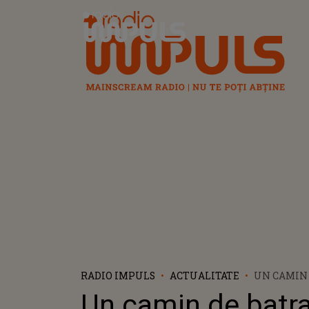
Radio Impuls
RADIO IMPULS
ACTUALITATE
UN CAMIN 
MAI MULT 
Un camin de batra
INSTITUTI