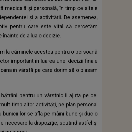
ță medicală și personală, în timp ce altele
pendenței și a activității. De asemenea,
, motiv pentru care este vital să cercetăm
înainte de a lua o decizie.
pelăm la căminele acestea pentru o persoană
ctor important în luarea unei decizii finale
rsoana în vârstă pe care dorim să o plasam
bătrâni pentru un vârstnic îi ajuta pe cei
mult timp altor activități, pe plan personal
 bunicii lor se afla pe mâini bune și duc o
ale necesare la dispoziție, scutind astfel și
 și nu numai.