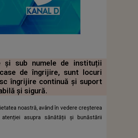
 și sub numele de instituții
case de îngrijire, sunt locuri
c îngrijire continuă și suport
bilă și sigură.
ietatea noastră, având în vedere creșterea
 atenției asupra sănătății și bunăstării