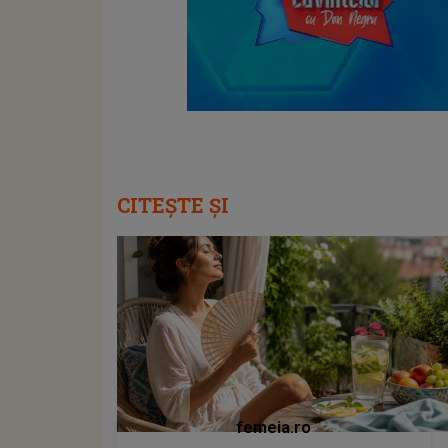
CITEȘTE ȘI
femeia.ro