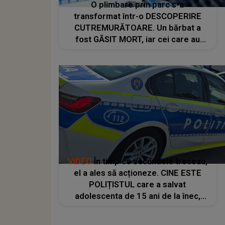
O plimbare prin parc s-a
transformat într-o DESCOPERIRE
CUTREMURĂTOARE. Un bărbat a
fost GĂSIT MORT, iar cei care au
trecut prin zonă AU RĂMAS
ÎNCREMENIȚI când au văzut ce se
afla în fața lor
VIDEO
În timp ce secundele treceau,
el a ales să acționeze. CINE ESTE
POLIȚISTUL care a salvat
adolescenta de 15 ani de la înec,
după ce tânăra S-A ARUNCAT de pe
podul din zona Catedralei Ostroveni: