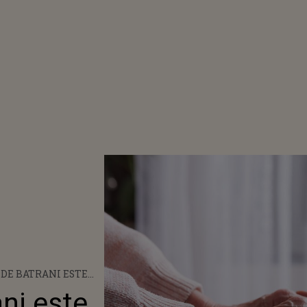
DE BATRANI ESTE
DECAT O SIMPLA
ni este
E!