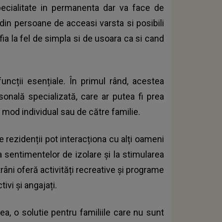
pecialitate in permanenta dar va face de
in persoane de acceasi varsta si posibili
fia la fel de simpla si de usoara ca si cand
ncții esențiale. În primul rând, acestea
sonală specializată, care ar putea fi prea
n mod individual sau de către familie.
e rezidenții pot interacționa cu alți oameni
a sentimentelor de izolare și la stimularea
âni oferă activități recreative și programe
ivi și angajați.
ea, o solutie pentru familiile care nu sunt