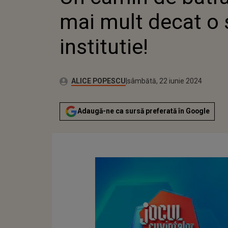
mai mult decat o 
institutie!
Publicat:
Autor:
joi, 22 iunie 2023
Actualizat:
ALICE POPESCU
sâmbătă, 22 iunie 2024
Adaugă-ne ca sursă preferată în Google