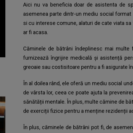
Aici nu va beneficia doar de asistenta de s
asemenea parte dintr-un mediu social format d
si cu interese comune, alaturi de cate viata sa 
ar fi acasa.
Căminele de bătrâni îndeplinesc mai multe fu
furnizează îngrijire medicală și asistență per
greoaie sau costisitoare pentru a fi asigurate î
În al doilea rând, ele oferă un mediu social und
de vârsta lor, ceea ce poate ajuta la prevenire
sănătății mentale. În plus, multe cămine de bătr
de exerciții fizice pentru a menține rezidenții act
În plus, căminele de bătrâni pot fi, de asemen