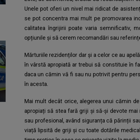
Unele pot oferi un nivel mai ridicat de asisten
se pot concentra mai mult pe promovarea inde
calitatea îngrijirii poate varia semnificativ
opțiunile și să cerem recomandări sau referințe 
Mărturiile rezidenților dar și a celor ce au a
în vârstă apropiată ar trebui să constituie în fa
daca un cămin vă fi sau nu potrivit pentru pe
în acesta.
Mai mult decât orice, alegerea unui cămin de 
apropiați să stea fară griji și să-și devote mai 
sau profesional, având siguranța că părinții sau
viață lipsită de griji și cu toate dotările medic
timp prețios în ceea ce privește vizite la medic