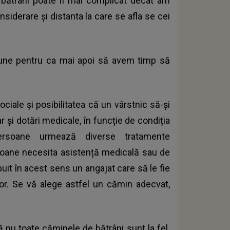
 bătrâni poate fi mai complicat decât am
siderare și distanta la care se afla se cei
iune pentru ca mai apoi să avem timp să
ciale și posibilitatea că un vârstnic să-și
r și dotări medicale, în funcție de condiția
ersoane urmează diverse tratamente
soane necesita asistență medicală sau de
buit în acest sens un angajat care să le fie
 lor. Se vă alege astfel un cămin adecvat,
nu toate căminele de bătrâni sunt la fel.