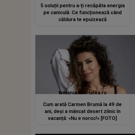
5 soluții pentru a-ți recăpăta energia
pe caniculă. Ce funcționează când
căldura te epuizează
tvmania.libertatea.ro
Cum arată Carmen Brumă la 49 de
ani, deși a mâncat desert zilnic în
vacanță: «Nu e noroc!» [FOTO]