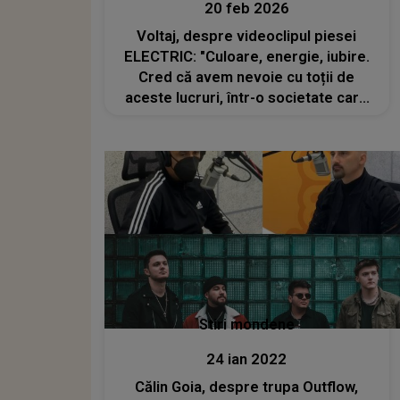
20 feb 2026
Voltaj, despre videoclipul piesei
ELECTRIC: "Culoare, energie, iubire.
Cred că avem nevoie cu toții de
aceste lucruri, într-o societate care
tinde să devină tot mai blazată,
divizată și tristă"
Stiri mondene
24 ian 2022
Călin Goia, despre trupa Outflow,