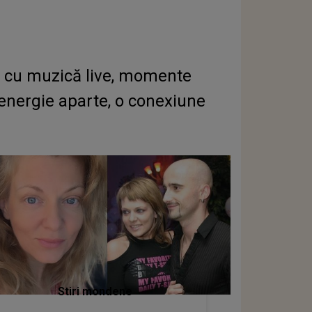
V, cu muzică live, momente
o energie aparte, o conexiune
Stiri mondene