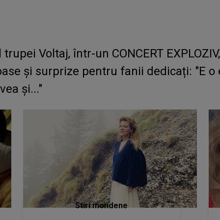
mul trupei Voltaj, într-un CONCERT EXPLOZI
oase și surprize pentru fanii dedicați: "E 
ea și..."
Stiri mondene