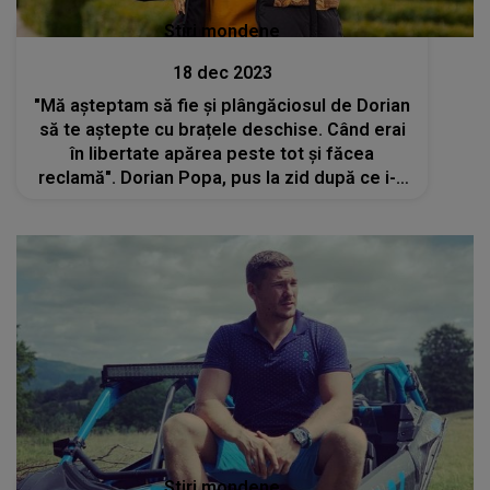
Stiri mondene
18 dec 2023
"Mă așteptam să fie și plângăciosul de Dorian
să te aștepte cu brațele deschise. Când erai
în libertate apărea peste tot și făcea
reclamă". Dorian Popa, pus la zid după ce i-a
întors spatele afaceristului Călin Donca
Stiri mondene