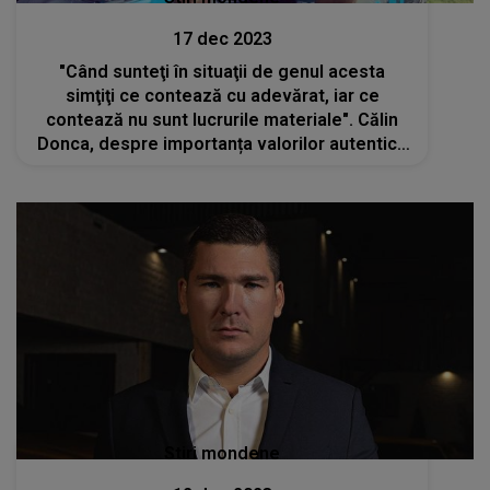
17 dec 2023
"Când sunteţi în situaţii de genul acesta
simţiţi ce contează cu adevărat, iar ce
contează nu sunt lucrurile materiale". Călin
Donca, despre importanța valorilor autentice
și a familiei în viața sa. Detenţia l-a îmbogăţit
spiritual
Stiri mondene