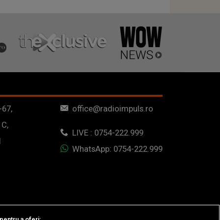
-67,
office@radioimpuls.ro
 C,
LIVE : 0754-222.999
1
WhatsApp: 0754-222.999
pentru a oferi: