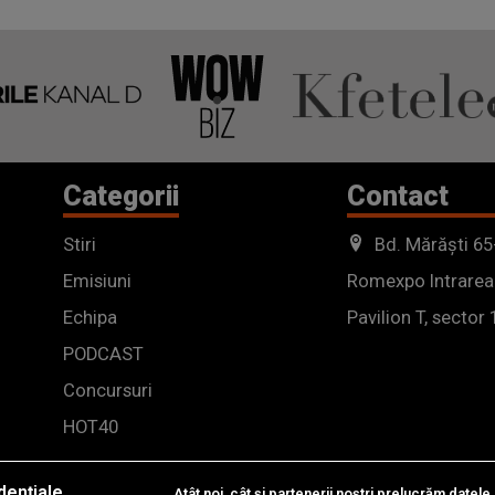
Categorii
Contact
Stiri
Bd. Mărăști 65
Emisiuni
Romexpo Intrarea
Echipa
Pavilion T, sector 
PODCAST
Concursuri
HOT40
dențiale
Atât noi, cât și partenerii noștri prelucrăm datele 