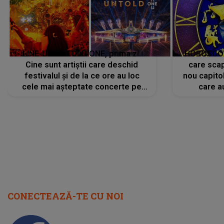
LINE-UP UNTOLD ONE, prima zi.
HOROSCOP 
Cine sunt artiștii care deschid
care scap
festivalul și de la ce ore au loc
nou capitol
cele mai așteptate concerte pe
care a
scena principală?
perioadă 
CONECTEAZĂ-TE CU NOI