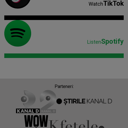
TikTok
Watch
Spotify
Listen
Parteneri: