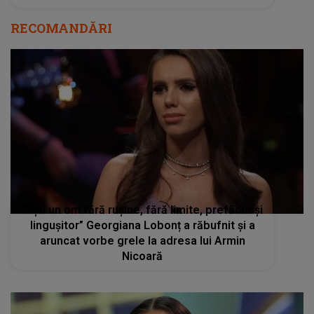
RECOMANDĂRI
”Ești un om fără rușine, fără limite, prefăcut și
lingușitor” Georgiana Lobonț a răbufnit și a
aruncat vorbe grele la adresa lui Armin
Nicoară