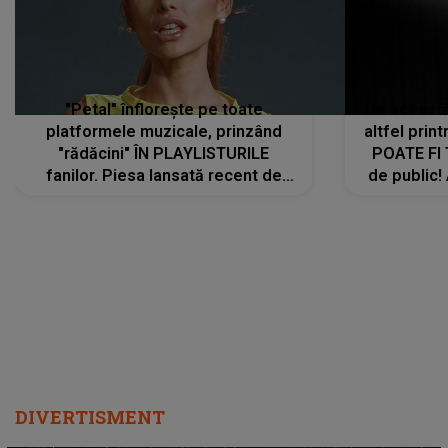
"Petal" înflorește pe toate
De această 
platformele muzicale, prinzând
altfel prin
"rădăcini" ÎN PLAYLISTURILE
POATE FI
fanilor. Piesa lansată recent de
de public!
Ariana Grande îi face pe
a lansat V
ascultători SĂ O ASCULTE PE
REPEAT
DIVERTISMENT