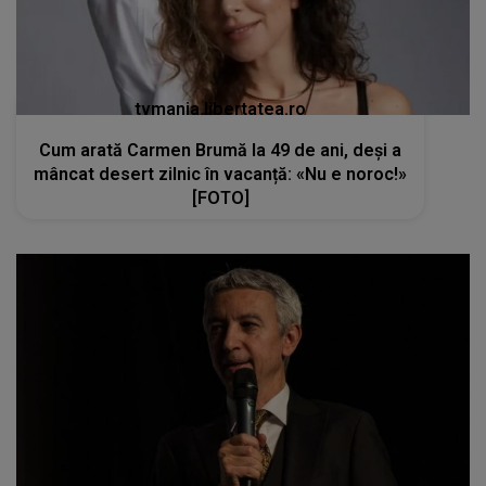
tvmania.libertatea.ro
Cum arată Carmen Brumă la 49 de ani, deși a
mâncat desert zilnic în vacanță: «Nu e noroc!»
[FOTO]