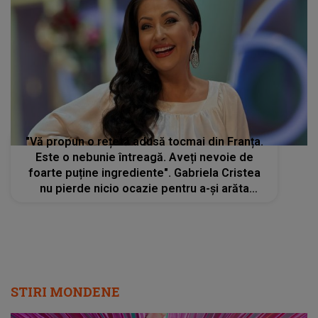
"Vă propun o rețetă adusă tocmai din Franța.
Este o nebunie întreagă. Aveți nevoie de
foarte puține ingrediente". Gabriela Cristea
nu pierde nicio ocazie pentru a-și arăta
talentul în bucătărie
STIRI MONDENE