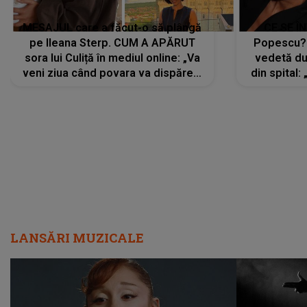
MESAJUL care a făcut-o să plângă
CE SE Î
pe Ileana Sterp. CUM A APĂRUT
Popescu?
sora lui Culiță în mediul online: „Va
vedetă du
veni ziua când povara va dispărea,
din spital:
iar lacrimile...”
LANSĂRI MUZICALE