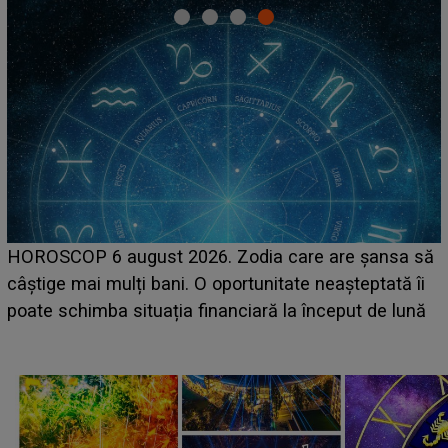
LINE-UP UNTOLD ONE, ziua 2. La ce oră ur
e șansa să
scena principală a festivalului Zara Larsson
teptată îi
suedeză a ajuns deja în România și s-a film
ut de lună
camera de hotel