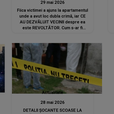
29 mai 2026
Fiica victimei a ajuns la apartamentul
unde a avut loc dubla crimă, iar CE
AU DEZVĂLUIT VECINII despre ea
este REVOLTĂTOR. Cum s-ar fi
încercat mascarea întregii tragedii:
"În fața mea gura! Mincinoșilor! Voi i-
ați dat..."
Actualitate
28 mai 2026
DETALII ȘOCANTE SCOASE LA