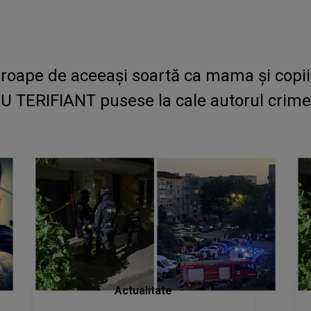
proape de aceeași soartă ca mama și copiii
TERIFIANT pusese la cale autorul crimei
Actualitate