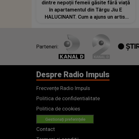
dintre nepoții femeii găsite fără viață
în apartamentul din Târgu Jiu E
HALUCINANT. Cum a ajuns un artist
apreciat să-și ucidă bunica și
fratele? MOTIVUL E ȘOCANT: "Nu
credeam că se..."
Parteneri:
Despre Radio Impuls
Frecvențe Radio Impuls
Politica de confidentialitate
Politica de cookies
Gestionați preferințele
Contact