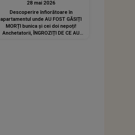
28 mai 2026
Descoperire înfiorătoare în
apartamentul unde AU FOST GĂSIȚI
MORȚI bunica și cei doi nepoți!
Anchetatorii, ÎNGROZIȚI DE CE AU
GĂSIT ÎN CAMERA AUTORULUI
CRIMEI. Nici în filme nu vezi așa ceva