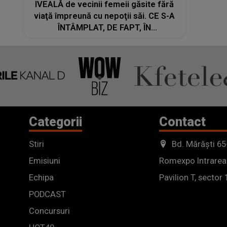
IVEALĂ de vecinii femeii găsite fără
viaţă împreună cu nepoţii săi. CE S-A
ÎNTÂMPLAT, DE FAPT, ÎN
APARTAMENTUL din Târgu Jiu: "I-au
spart ușa, i-au spart vitrina, i-au spart
geamurile. Se certau de..."
Categorii
Contact
Stiri
Bd. Mărăști 65
Emisiuni
Romexpo Intrarea
Echipa
Pavilion T, sector 
PODCAST
Concursuri