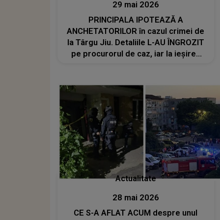
29 mai 2026
PRINCIPALA IPOTEAZĂ A
ANCHETATORILOR în cazul crimei de
la Târgu Jiu. Detaliile L-AU ÎNGROZIT
pe procurorul de caz, iar la ieșirea
din apartament a fost SUB SEMNUL
ȘOCULUI: "Nu am mai întâlnit așa
ceva. Își crease un..."
Actualitate
28 mai 2026
CE S-A AFLAT ACUM despre unul