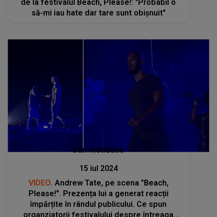
de la festivalul Beach, Please!: "Probabil o
să-mi iau hate dar tare sunt obișnuit"
Stiri mondene
15 iul 2024
VIDEO
. Andrew Tate, pe scena "Beach,
Please!". Prezența lui a generat reacții
împărțite în rândul publicului. Ce spun
organziatorii festivalului despre întreaga