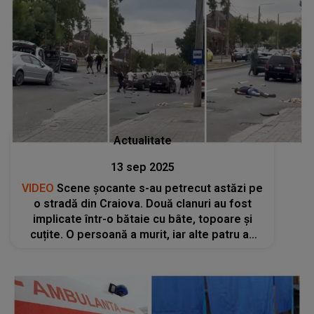
Actualitate
13 sep 2025
VIDEO
Scene șocante s-au petrecut astăzi pe
o stradă din Craiova. Două clanuri au fost
implicate într-o bătaie cu bâte, topoare și
cuțite. O persoană a murit, iar alte patru au
ajuns la spital. Motivul scandalului este
HALUCINANT