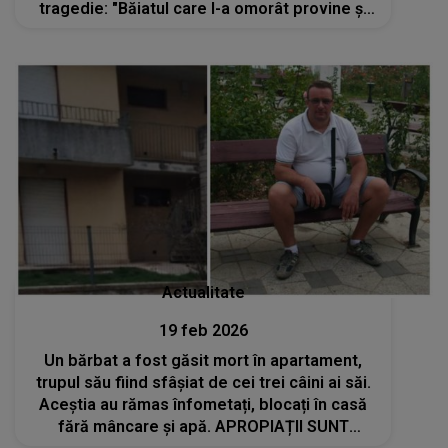
tragedie: "Băiatul care l-a omorât provine și
el dintr-o familie bună, nu pot să..."
Actualitate
19 feb 2026
Un bărbat a fost găsit mort în apartament,
trupul său fiind sfâșiat de cei trei câini ai săi.
Aceștia au rămas înfometați, blocați în casă
fără mâncare și apă. APROPIAȚII SUNT