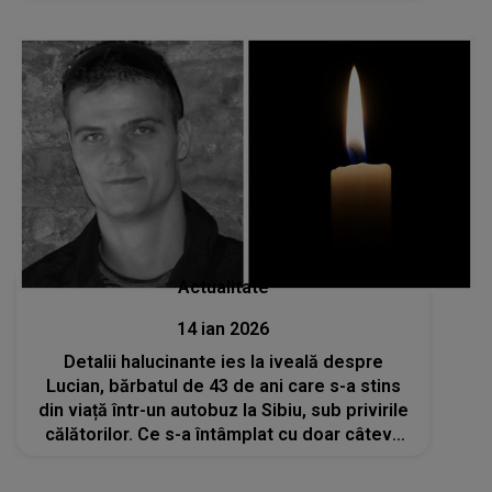
DEVASTAȚI. Ce au descoperit autoritățile la
fața locului: "Am plâns și am..."
Actualitate
14 ian 2026
Detalii halucinante ies la iveală despre
Lucian, bărbatul de 43 de ani care s-a stins
din viață într-un autobuz la Sibiu, sub privirile
călătorilor. Ce s-a întâmplat cu doar câteva
ore înainte de deces? Colegii de muncă s-au
oferit să cheme o ambulanță