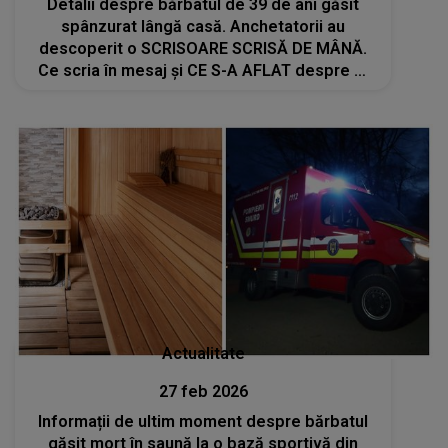
Detalii despre bărbatul de 39 de ani găsit
spânzurat lângă casă. Anchetatorii au
descoperit o SCRISOARE SCRISĂ DE MÂNĂ.
Ce scria în mesaj și CE S-A AFLAT despre el
înainte de tragedie
Actualitate
27 feb 2026
Informații de ultim moment despre bărbatul
găsit mort în saună la o bază sportivă din