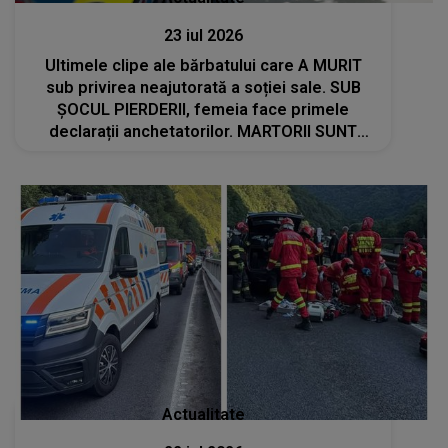
23 iul 2026
Ultimele clipe ale bărbatului care A MURIT
sub privirea neajutorată a soției sale. SUB
ȘOCUL PIERDERII, femeia face primele
declarații anchetatorilor. MARTORII SUNT
ÎNGROZIȚI de ce s-a întâmplat în acea zi
tragică pe plajă
Actualitate