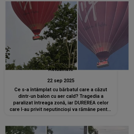
Actualitate
22 sep 2025
Ce s-a întâmplat cu bărbatul care a căzut
dintr-un balon cu aer cald? Tragedia a
paralizat întreaga zonă, iar DUREREA celor
care l-au privit neputincioși va rămâne pentru
totdeauna: "Suntem profund întristați"