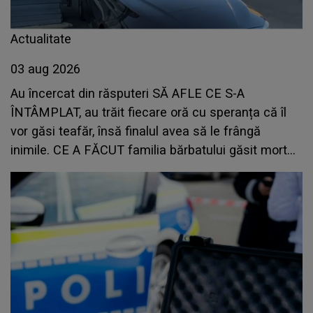
Actualitate
03 aug 2026
Au încercat din răsputeri SĂ AFLE CE S-A
ÎNTÂMPLAT, au trăit fiecare oră cu speranța că îl
vor găsi teafăr, însă finalul avea să le frângă
inimile. CE A FĂCUT familia bărbatului găsit mort
într-o mașină parcată pe Bulevardul Victoriei: "În
urma..."