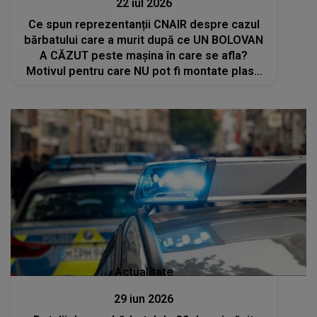
22 iul 2026
Ce spun reprezentanții CNAIR despre cazul
bărbatului care a murit după ce UN BOLOVAN
A CĂZUT peste mașina în care se afla?
Motivul pentru care NU pot fi montate plase
de protecție în zona unde A AVUT LOC
TRAGEDIA: "Ar însemna să..."
Actualitate
29 iun 2026