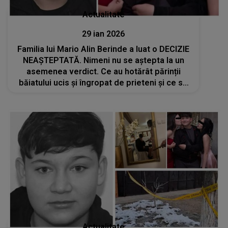
Actualitate
29 ian 2026
Familia lui Mario Alin Berinde a luat o DECIZIE
NEAȘTEPTATĂ. Nimeni nu se aştepta la un
asemenea verdict. Ce au hotărât părinții
băiatului ucis și îngropat de prieteni și ce se
întâmplă acum cu băiatul de 13 ani: "Urmează
să fie..."
Actualitate