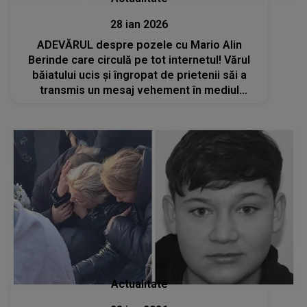
28 ian 2026
ADEVĂRUL despre pozele cu Mario Alin
Berinde care circulă pe tot internetul! Vărul
băiatului ucis și îngropat de prietenii săi a
transmis un mesaj vehement în mediul
online: „Este rușinos și jenant față de familie
și față de memoria lui...”
Actualitate