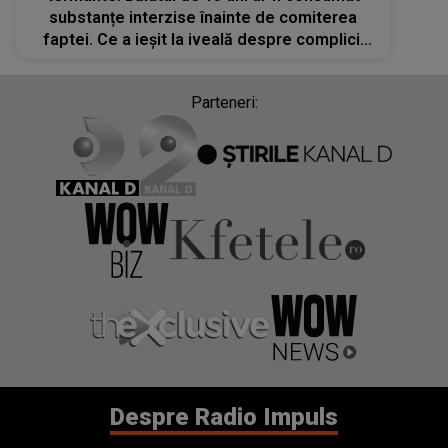
substanțe interzise înainte de comiterea
faptei. Ce a ieșit la iveală despre complicii
săi? Anchetatorii s-au îngrozit când au aflat
în amănunt cum s-a...
Parteneri:
Despre Radio Impuls