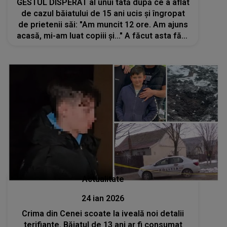
GESTUL DISPERAT al unui tată după ce a aflat
de cazul băiatului de 15 ani ucis și îngropat
de prietenii săi: "Am muncit 12 ore. Am ajuns
acasă, mi-am luat copiii și..." A făcut asta fără
să stea pe gânduri
Actualitate
24 ian 2026
Crima din Cenei scoate la iveală noi detalii
terifiante. Băiatul de 13 ani ar fi consumat