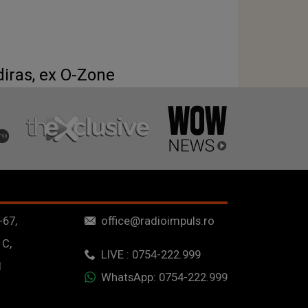
diras, ex O-Zone
-67,
office@radioimpuls.ro
 C,
LIVE : 0754-222.999
1
WhatsApp: 0754-222.999