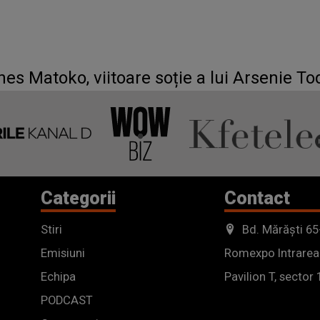
es Matoko, viitoare soție a lui Arsenie To
Categorii
Contact
Stiri
Bd. Mărăști 65
Emisiuni
Romexpo Intrarea
Echipa
Pavilion T, sector 
PODCAST