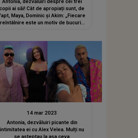
Antonia, dezvăluiri despre cei trei
copii ai săi! Cât de apropiați sunt, de
fapt, Maya, Dominic și Akim: „Fiecare
reîntâlnire este un motiv de bucurie
mare”
Stiri mondene
14 mar 2023
Antonia, dezvăluiri picante din
intimitatea ei cu Alex Velea. Mulți nu
se așteptau la așa ceva