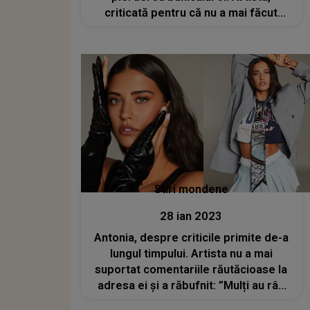
criticată pentru că nu a mai făcut
poze cu fanii: "Nu îți e rușine, am stat
acolo cu copilul în frig"
Stiri mondene
28 ian 2023
Antonia, despre criticile primite de-a
lungul timpului. Artista nu a mai
suportat comentariile răutăcioase la
adresa ei și a răbufnit: ”Mulți au râs
de mine”