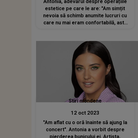
Antonia, adevărul despre operațiile
estetice pe care le are: "Am simțit
nevoia să schimb anumite lucruri cu
care nu mai eram confortabilă, asta
și pentru că sunt perfecționistă"
Stiri mondene
12 oct 2023
"Am aflat cu o oră înainte să ajung la
concert". Antonia a vorbit despre
pierderea bunicului ei. Artista,