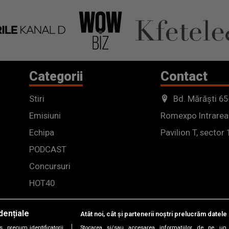
Categorii
Contact
Stiri
Bd. Mărăști 65
Emisiuni
Romexpo Intrarea
Echipa
Pavilion T, sector 
PODCAST
Concursuri
HOT40
dențiale
Atât noi, cât și partenerii noștri prelucrăm datele 
, precum identificatorii
Stocarea și/sau accesarea informațiilor de pe un 