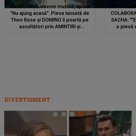
Când DORUL devine muzică, apare
Armin 
"Nu ajung acasă". Piesa lansată de
COLABORAR
Theo Rose și DOMINO îi poartă pe
SACHA: ""E
ascultători prin AMINTIRI și
o piesă 
REGĂSIRI, iar drumul emoțiilor
imediat pre
trece prin sufletul publicului:
cu mine șt
"Pentru toți cei care au plecat
păstrăm do
departe ca să le fie mai bine"
DIVERTISMENT