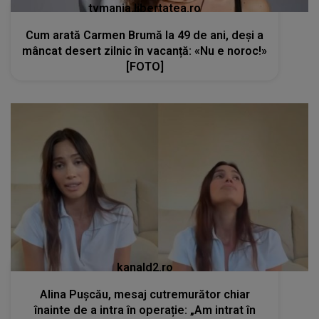
tvmania.libertatea.ro
Cum arată Carmen Brumă la 49 de ani, deși a
mâncat desert zilnic în vacanță: «Nu e noroc!»
[FOTO]
kanald2.ro
Alina Pușcău, mesaj cutremurător chiar
înainte de a intra în operație: „Am intrat în