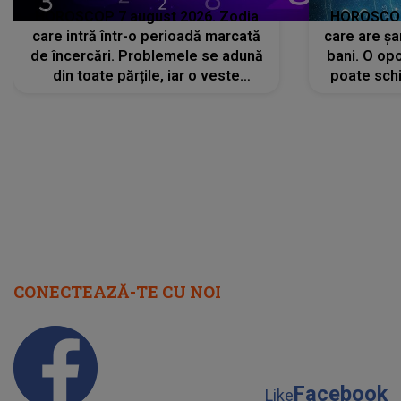
HOROSCOP 7 august 2026. Zodia
HOROSCOP 
care intră într-o perioadă marcată
care are șa
de încercări. Problemele se adună
bani. O opo
din toate părțile, iar o veste
poate schi
neașteptată îi dă planurile peste
la
cap
CONECTEAZĂ-TE CU NOI
Facebook
Like