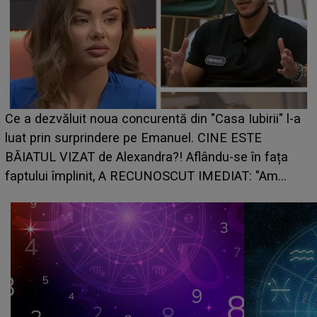
HOROSCOP de weekend, 8-9 august 2026. Zodia
l-a
care riscă să rămână fără bani. O decizie luată în
grabă îi aduce pierderi semnificative și îi dă toate
planurile peste cap