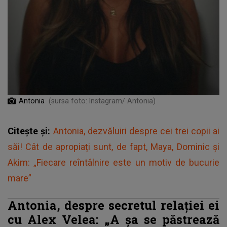
Antonia
(sursa foto: Instagram/ Antonia)
Citește și:
Antonia, dezvăluiri despre cei trei copii ai
săi! Cât de apropiați sunt, de fapt, Maya, Dominic și
Akim: „Fiecare reîntâlnire este un motiv de bucurie
mare”
Antonia, despre secretul relației ei
cu Alex Velea: „A
șa se păstrează