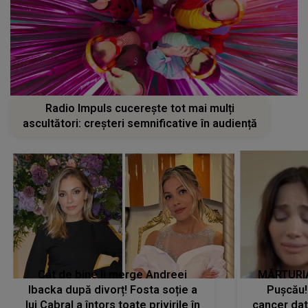
Radio Impuls cucerește tot mai mulți
ascultători: creșteri semnificative în audiență
Cât de bine îi merge Andreei
MĂRTURIA
Ibacka după divorț! Fosta soție a
Pușcău!
lui Cabral a întors toate privirile în
cancer dato