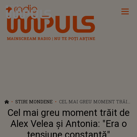
Radio Impuls
STIRI MONDENE
CEL MAI GREU MOMENT TRĂIT
DE ALEX VELEA ȘI ANTONIA:
Cel mai greu moment trăit de
"ERA O TENSIUNE CONSTANTĂ"
Alex Velea și Antonia: "Era o
tensiune constantă"