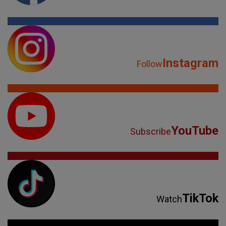
Instagram
Follow
YouTube
Subscribe
TikTok
Watch