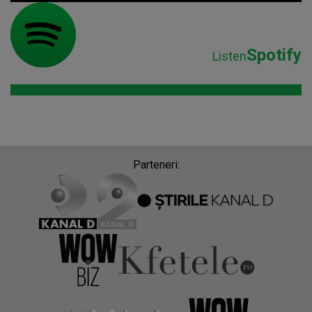
Spotify
Listen
Parteneri: