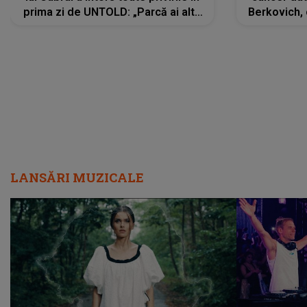
prima zi de UNTOLD: „Parcă ai altă
Berkovich, 
strălucire, emani putere,
accident ru
încredere, siguranță...”
Dacă nu 
LANSĂRI MUZICALE