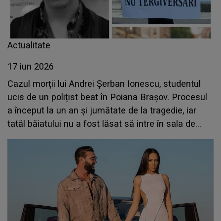
Actualitate
17 iun 2026
Cazul morții lui Andrei Șerban Ionescu, studentul
ucis de un polițist beat în Poiana Brașov. Procesul
a început la un an și jumătate de la tragedie, iar
tatăl băiatului nu a fost lăsat să intre în sala de
judecată: „Te rog frumos, copilul meu e mort și..”