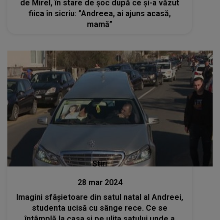
de Mirel, în stare de șoc după ce și-a văzut
fiica în sicriu: ”Andreea, ai ajuns acasă,
mamă”
Stiri
28 mar 2024
Imagini sfâșietoare din satul natal al Andreei,
studenta ucisă cu sânge rece. Ce se
întâmplă la casa și pe ulița satului unde a