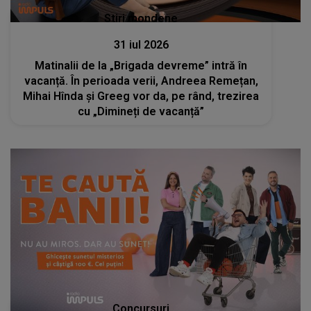
Stiri mondene
31 iul 2026
Matinalii de la „Brigada devreme” intră în
vacanță. În perioada verii, Andreea Remețan,
Mihai Hînda și Greeg vor da, pe rând, trezirea
cu „Dimineți de vacanță”
Concursuri