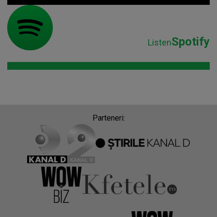
Spotify
Listen
Parteneri: