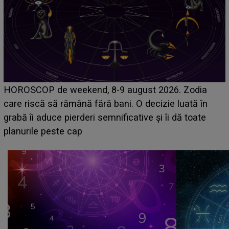
Emanuel a ținut ACEST DETALIU ASCUNS până
acum! În fața Alexandrei, concurentul din Casa Iubirii
face o MĂRTURISIRE NEAȘTEPTATĂ despre mama
sa: "I-am spus și ei în față, eu nu te iubesc pentru
că..."