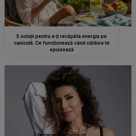
femeia.ro
5 soluții pentru a-ți recăpăta energia pe
caniculă. Ce funcționează când căldura te
epuizează
tvmania.libertatea.ro