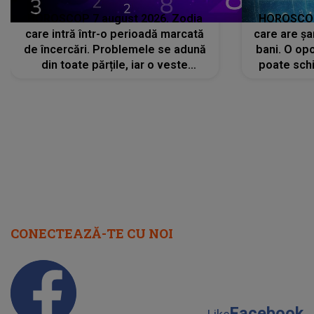
HOROSCOP 7 august 2026. Zodia
HOROSCOP 
care intră într-o perioadă marcată
care are șa
de încercări. Problemele se adună
bani. O opo
din toate părțile, iar o veste
poate schi
neașteptată îi dă planurile peste
la
cap
CONECTEAZĂ-TE CU NOI
Facebook