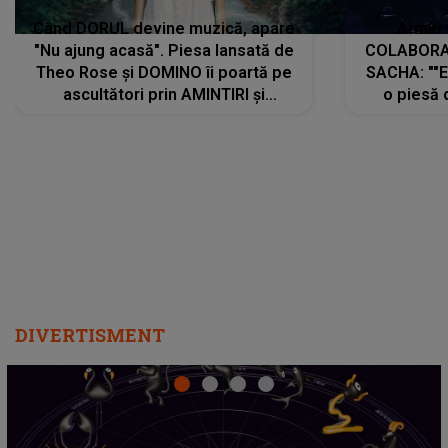
Când DORUL devine muzică, apare
Armin 
"Nu ajung acasă". Piesa lansată de
COLABORAR
Theo Rose și DOMINO îi poartă pe
SACHA: ""E
ascultători prin AMINTIRI și
o piesă 
REGĂSIRI, iar drumul emoțiilor
imediat pre
trece prin sufletul publicului:
cu mine șt
"Pentru toți cei care au plecat
păstrăm do
departe ca să le fie mai bine"
DIVERTISMENT