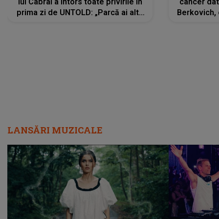
lui Cabral a întors toate privirile în
cancer dato
prima zi de UNTOLD: „Parcă ai altă
Berkovich, 
strălucire, emani putere,
accident ru
încredere, siguranță...”
Dacă nu 
LANSĂRI MUZICALE