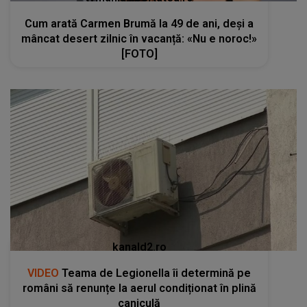
Cum arată Carmen Brumă la 49 de ani, deși a
mâncat desert zilnic în vacanță: «Nu e noroc!»
[FOTO]
kanald2.ro
VIDEO
Teama de Legionella îi determină pe
români să renunțe la aerul condiționat în plină
caniculă