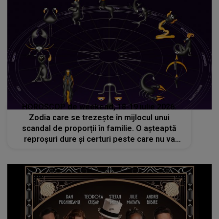
HOROSCOP de weekend, 18-19 iulie 2026.
Zodia care se trezește în mijlocul unui
scandal de proporții în familie. O așteaptă
reproșuri dure și certuri peste care nu va
putea să treacă