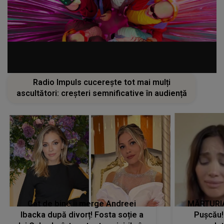
Radio Impuls cucerește tot mai mulți
ascultători: creșteri semnificative în audiență
Cât de bine îi merge Andreei
MĂRTURIA
Ibacka după divorț! Fosta soție a
Pușcău!