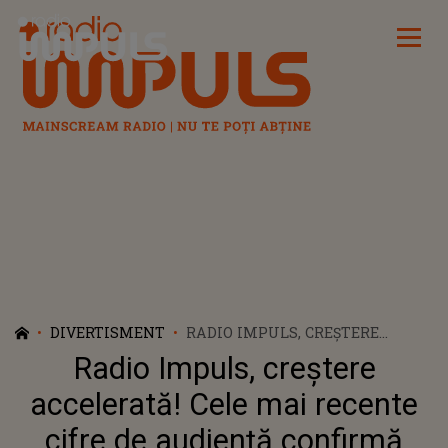
Radio Impuls
DIVERTISMENT
RADIO IMPULS, CREŞTERE
ACCELERATĂ! CELE MAI RECENTE
Radio Impuls, creştere
CIFRE DE AUDIENŢĂ CONFIRMĂ
TRENDUL POZITIV AL STAŢIEI
accelerată! Cele mai recente
DIN PORTOFOLIUL DOGAN
cifre de audienţă confirmă
MEDIA