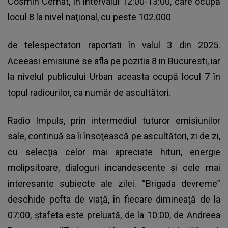
Cosmin Cernat, în intervalul 12:00-13:00, care ocupă
locul 8 la nivel naţional, cu peste 102.000
de telespectatori raportati în valul 3 din 2025.
Aceeasi emisiune se afla pe pozitia 8 in Bucuresti, iar
la nivelul publicului Urban aceasta ocupă locul 7 în
topul radiourilor, ca număr de ascultători.
Radio Impuls, prin intermediul tuturor emisiunilor
sale, continuă sa îi însoţească pe ascultători, zi de zi,
cu selecţia celor mai apreciate hituri, energie
molipsitoare, dialoguri incandescente şi cele mai
interesante subiecte ale zilei. “Brigada devreme”
deschide pofta de viaţă, în fiecare dimineaţă de la
07:00, ştafeta este preluată, de la 10:00, de Andreea