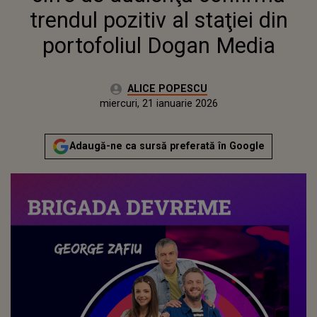
trendul pozitiv al staţiei din
portofoliul Dogan Media
Autor:
ALICE POPESCU
Publicat:
miercuri, 21 ianuarie 2026
Actualizat:
miercuri, 21 ianuarie 2026
Adaugă-ne ca sursă preferată în Google