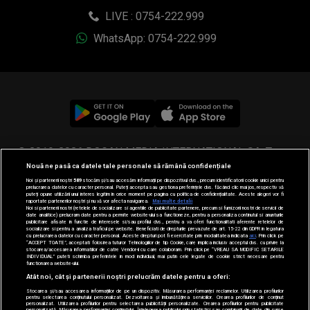
LIVE : 0754-222.999
WhatsApp: 0754-222.999
© 2019-2026 DOGAN MEDIA INTERNATIONAL SA, Toate
Nouă ne pasă ca datele tale personale să rămână confidențiale
drepturile rezervate.
Noi și partenerii noștri
589
stocăm și/sau accesăm informații pe dispozitivul dvs., precum identificatorii cookie unici pentru
prelucrarea datelor cu caracter personal. Puteți accepta sau gestiona preferințele dvs. făcând clic mai jos, respectiv vă
puteți opune utilizării unui interes legitim în orice moment pe pagina cu politica de confidențialitate. Aceste alegeri vor fi
raportate partenerilor noștri și nu vă vor afecta navigarea.
Mai multe detalii
Noi si partenerii nostri (retelele de socializare si agentiile de publicitate partenere, precum si furnizorii nostri de servicii de
date analitice) prelucram date pentru a permite website-ului sa functioneze, pentru a personaliza continutul si anunturile
publicitare afisate in functie de interesele si/sau profilul dvs., pentru a va oferi functionalitati aferente retelelor de
socializare si pentru a analiza traficul pe website. Beneficiati de drepturile prevazute de art. 15-22 din GDPR in legatura
cu prelucrarea datelor cu caracter personal. Aceste drepturi pot fi exercitate prin modalitatea indicata
aici
. Prin click pe
“ACCEPT TOATE”, acceptati folosirea tuturor Tehnologiilor de tip Cookie, care implica inclusiv acceptul dvs. cu privire la
stocarea/accesarea informatiilor de catre Vendor-ii cu care colaboram. Prin click pe “VREAU SA MODIFIC SETARILE
INDIVIDUAL” puteti schimba preferintele in mod individual, mai putin cele legate de cookie strict necesare pentru
functionarea website-ului.
Atât noi, cât și partenerii noștri prelucrăm datele pentru a oferi:
Stocarea și/sau accesarea informațiilor de pe un dispozitiv. Măsurarea performanței reclamelor. Utilizarea profilurilor
pentru selectarea conținutului personalizat. Dezvoltarea și îmbunătățirea serviciilor. Crearea profilurilor de conținut
personalizat. Utilizarea profilurilor pentru selectarea publicității personalizate. Crearea profilurilor pentru publicitate
personalizată. Măsurarea performanței conținutului. Înțelegerea publicului prin statistici sau combinații de date din surse