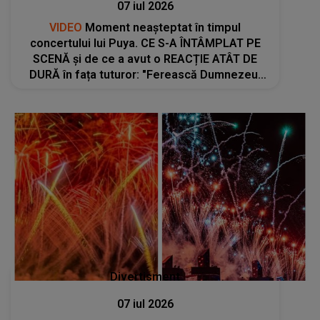
07 iul 2026
VIDEO
Moment neașteptat în timpul
concertului lui Puya. CE S-A ÎNTÂMPLAT PE
SCENĂ și de ce a avut o REACȚIE ATÂT DE
DURĂ în fața tuturor: "Ferească Dumnezeu!
Băi, fraților, hai ca să înțelegeți: aici, când
se..."
Divertisment
07 iul 2026