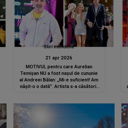
Stiri mondene
21 apr 2026
MOTIVUL pentru care Aurelian
Temișan NU a fost nașul de cununie
al Andreei Bălan: „Mi-e suficient! Am
nășit-o o dată”. Artista s-a căsătorit
civil cu Victor Cornea, iar pe 10 mai
va îmbrăca rochia de mireasă