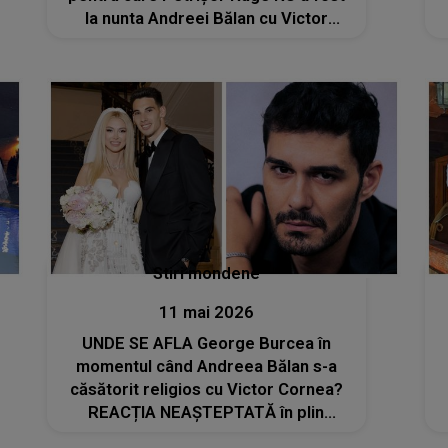
la nunta Andreei Bălan cu Victor
Cornea: "A fost fun la..."
Stiri mondene
11 mai 2026
UNDE SE AFLA George Burcea în
momentul când Andreea Bălan s-a
căsătorit religios cu Victor Cornea?
REACȚIA NEAȘTEPTATĂ în plin
eveniment a devenit virală: "Ne..."