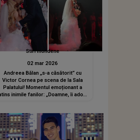
Stiri mondene
02 mar 2026
Andreea Bălan „s-a căsătorit” cu
Victor Cornea pe scena de la Sala
Palatului! Momentul emoționant a
atins inimile fanilor: „Doamne, îi ador!
Iubirea plutește în aer”