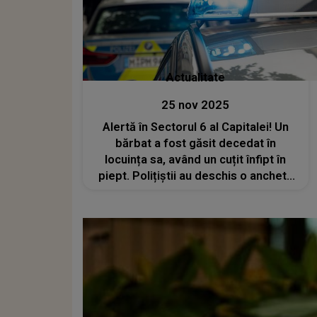
Actualitate
25 nov 2025
Alertă în Sectorul 6 al Capitalei! Un
bărbat a fost găsit decedat în
locuința sa, având un cuțit înfipt în
piept. Polițiștii au deschis o anchetă
pentru a stabili circumstanțele în
care a avut loc moartea suspectă a
acestuia