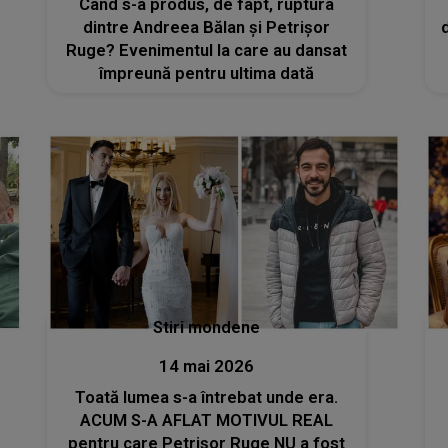
Când s-a produs, de fapt, ruptura
dintre Andreea Bălan și Petrișor
Ruge? Evenimentul la care au dansat
împreună pentru ultima dată
Stiri mondene
14 mai 2026
Toată lumea s-a întrebat unde era.
ACUM S-A AFLAT MOTIVUL REAL
pentru care Petrișor Ruge NU a fost