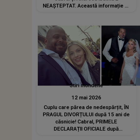
NEAȘTEPTAT. Această informație ar
putea să fie MOTIVUL DIVORȚULUI
Stiri mondene
12 mai 2026
Cuplu care părea de nedespărțit, ÎN
PRAGUL DIVORȚULUI după 15 ani de
căsnicie! Cabral, PRIMELE
DECLARAȚII OFICIALE după
separarea de Andreea Ibacka: "Nu