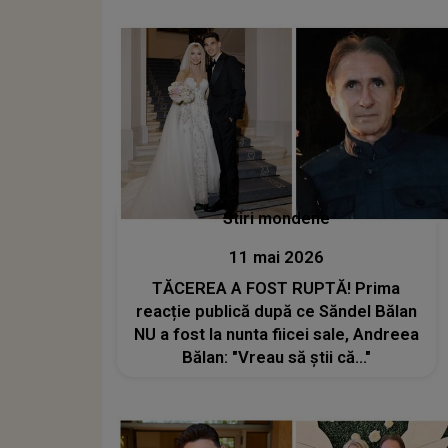
am nici un..."
Stiri mondene
11 mai 2026
TĂCEREA A FOST RUPTĂ! Prima
reacție publică după ce Săndel Bălan
NU a fost la nunta fiicei sale, Andreea
Bălan: "Vreau să știi că..."