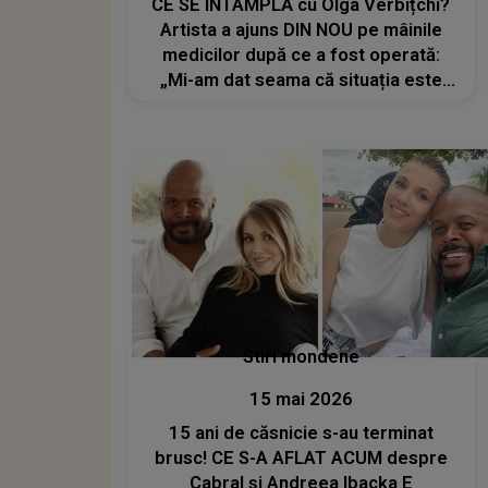
CE SE ÎNTÂMPLĂ cu Olga Verbițchi?
Artista a ajuns DIN NOU pe mâinile
medicilor după ce a fost operată:
„Mi-am dat seama că situația este
puțin mai complicată și că trebuie să
mai facă încă o intervenție”
Stiri mondene
15 mai 2026
15 ani de căsnicie s-au terminat
brusc! CE S-A AFLAT ACUM despre
Cabral și Andreea Ibacka E