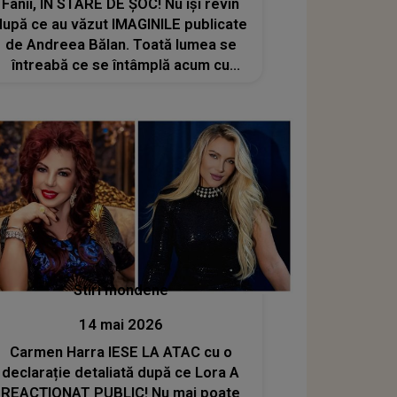
Fanii, ÎN STARE DE ȘOC! Nu își revin
după ce au văzut IMAGINILE publicate
de Andreea Bălan. Toată lumea se
întreabă ce se întâmplă acum cu
Petrișor Ruge
Stiri mondene
14 mai 2026
Carmen Harra IESE LA ATAC cu o
declarație detaliată după ce Lora A
REACȚIONAT PUBLIC! Nu mai poate