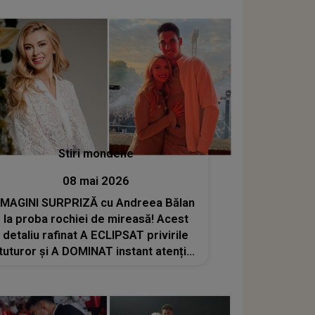
Stiri mondene
08 mai 2026
IMAGINI SURPRIZĂ cu Andreea Bălan
la proba rochiei de mireasă! Acest
detaliu rafinat A ECLIPSAT privirile
tuturor și A DOMINAT instant atenția
fanilor, transformând APARIȚIA
artistei într-una demnă de o poveste
de film