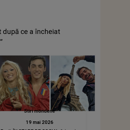
 după ce a încheiat
”
Stiri mondene
19 mai 2026