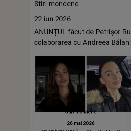
Stiri mondene
22 iun 2026
ANUNȚUL făcut de Petrișor Ruge
colaborarea cu Andreea Bălan: „
Stiri mondene
26 mai 2026