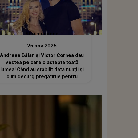
Stiri mondene
25 nov 2025
Andreea Bălan și Victor Cornea dau
vestea pe care o aștepta toată
lumea! Când au stabilit data nunții și
cum decurg pregătirile pentru
marele eveniment: „Locația e
stabilită, e undeva pe malul Lacului
Buftea. Dansul mirilor e cel mai
complicat”