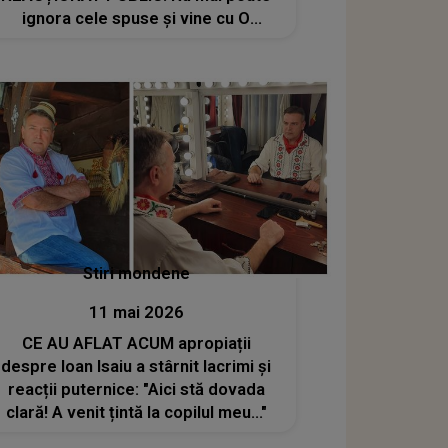
ignora cele spuse și vine cu O
REPLICĂ DURĂ: "Nu face decât să
confirme ce am spus eu. Nu este
pregătită să..."
Stiri mondene
11 mai 2026
CE AU AFLAT ACUM apropiații
despre Ioan Isaiu a stârnit lacrimi și
reacții puternice: "Aici stă dovada
clară! A venit țintă la copilul meu..."