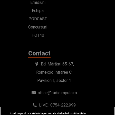
Emisiuni
Echipa
PODCAST
Concursuri
HOT40
Contact
Bd. Mărăști 65-67,
Romexpo Intrarea C,
Pavilion T, sector 1
office@radioimpuls.ro
LIVE : 0754-222.999
WhatsApp: 0754-222.999
Nouă ne pasă ca datele tale personale să rămână confidențiale