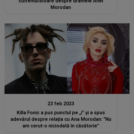
cutremurătoare despre dramele Anei
Morodan
Stiri mondene
23 feb 2023
Killa Fonic a pus punctul pe „i” și a spus
adevărul despre relația cu Ana Morodan: ”Nu
am cerut-o niciodată în căsătorie”