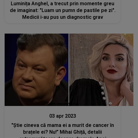
Luminița Anghel, a trecut prin momente greu
de imaginat: "Luam un pumn de pastile pe zi".
Medicii i-au pus un diagnostic grav
Stiri mondene
03 apr 2023
"Știe cineva că mama ei a murit de cancer în
brațele ei? Nu!” Mihai Ghiță, detalii