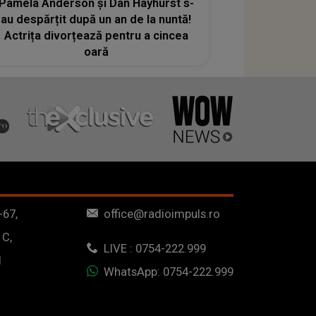
Pamela Anderson și Dan Hayhurst s-
au despărțit după un an de la nuntă!
Actrița divorțează pentru a cincea
oară
-67,
office@radioimpuls.ro
 C,
LIVE : 0754-222.999
1
WhatsApp: 0754-222.999