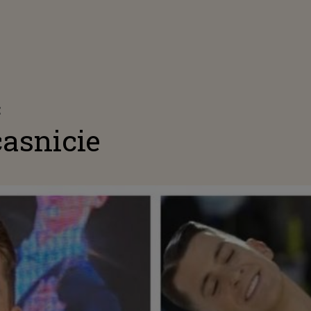
E
casnicie