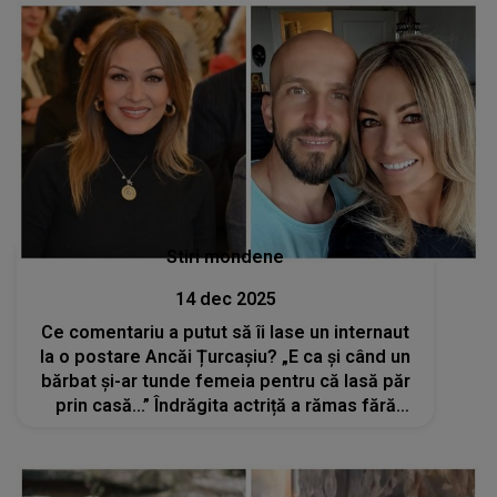
Stiri mondene
14 dec 2025
Ce comentariu a putut să îi lase un internaut
la o postare Ancăi Țurcașiu? „E ca și când un
bărbat și-ar tunde femeia pentru că lasă păr
prin casă...” Îndrăgita actriță a rămas fără
cuvinte: „Ce comparație...”