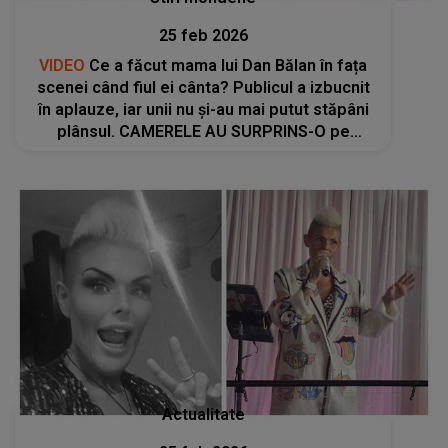
25 feb 2026
VIDEO
Ce a făcut mama lui Dan Bălan în fața
scenei când fiul ei cânta? Publicul a izbucnit
în aplauze, iar unii nu și-au mai putut stăpâni
plânsul. CAMERELE AU SURPRINS-O pe
Ludmila Bălan exact în clipa în care...
Actualitate