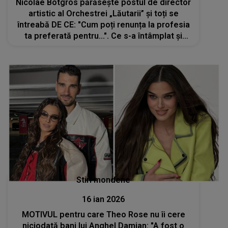
Nicolae Botgros părăsește postul de director
artistic al Orchestrei „Lăutarii” și toți se
întreabă DE CE: "Cum poți renunța la profesia
ta preferată pentru...". Ce s-a întâmplat și
CINE ESTE PERSOANA care i-a preluat
funcția: "Păcat! O va duce de râpă"
Stiri mondene
16 ian 2026
MOTIVUL pentru care Theo Rose nu îi cere
niciodată bani lui Anghel Damian: "A fost o