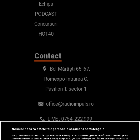
Echipa
PODCAST
Concursuri
HOT40
Contact
Bd. Mărăști 65-67,
Romexpo Intrarea C,
Pavilion T, sector 1
office@radioimpuls.ro
LIVE : 0754-222.999
WhatsApp: 0754-222.999
Nouă ne pasă ca datele tale personale să rămână confidențiale
Noi și partenerii noștri
589
stocăm și/sau accesăm informații pe dispozitivul dvs., precum identificatorii cookie unici pentru
prelucrarea datelor cu caracter personal. Puteți accepta sau gestiona preferințele dvs. făcând clic mai jos, respectiv vă