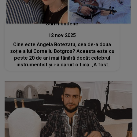
Stiri mondene
12 nov 2025
Cine este Angela Botezatu, cea de-a doua
soție a lui Corneliu Botgros? Aceasta este cu
peste 20 de ani mai tânără decât celebrul
instrumentist și i-a dăruit o fiică: „A fost
foarte romantică prima noastră întâlnire”