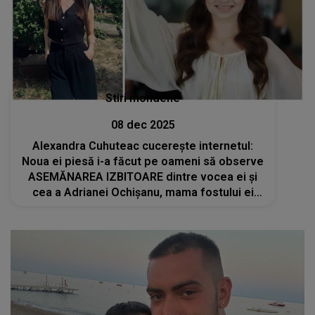
Stiri mondene
08 dec 2025
Alexandra Cuhuteac cucerește internetul:
Noua ei piesă i-a făcut pe oameni să observe
ASEMĂNAREA IZBITOARE dintre vocea ei și
cea a Adrianei Ochișanu, mama fostului ei
iubit, Cristi Botgros: "Doamne! Tare te
asemeni cu ea la talent, simplitate și
carismă"