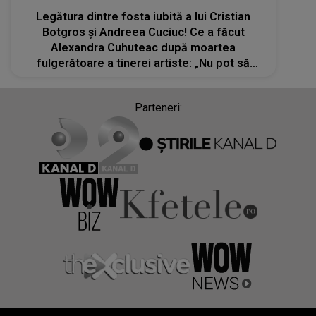
Legătura dintre fosta iubită a lui Cristian
Botgros și Andreea Cuciuc! Ce a făcut
Alexandra Cuhuteac după moartea
fulgerătoare a tinerei artiste: „Nu pot să
redau prin cuvinte cât de mult te-am iubit”
Parteneri: