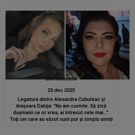
care i-au fost aduse lui Cristi Botgros nu pot
fi uitate nicicum de internauți:
Stiri mondene
20 dec 2025
Legatura dintre Alexandra Cuhuteac și
Anișoara Dabija: "Nu am cuvinte. Să zică
dușmanii ce or vrea, ai întrecut cele mai...".
Toți cei care au văzut sunt pur și simplu uimiți