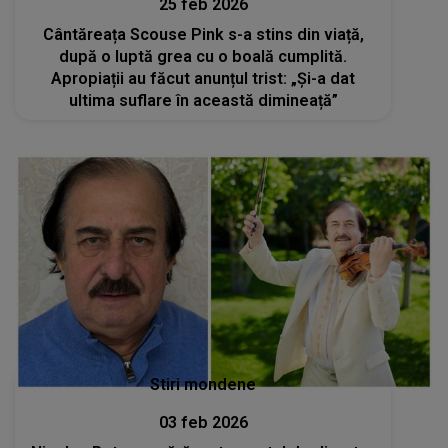
25 feb 2026
Cântăreața Scouse Pink s-a stins din viață,
după o luptă grea cu o boală cumplită.
Apropiații au făcut anunțul trist: „Și-a dat
ultima suflare în această dimineață”
Stiri mondene
03 feb 2026