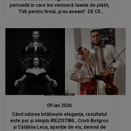
perioadă în care îmi veniseră taxele de plătit,
TVA pentru firmă, și nu aveam". DE CE
REFUZĂ artista ajutorul financiar al soțului ei
Stiri mondene
09 ian 2026
Când iubirea întâlnește eleganța, rezultatul
este pur și simplu IREZISTIBIL. Cristi Botgros
și Cătălina Leca, apariție de vis, demnă de