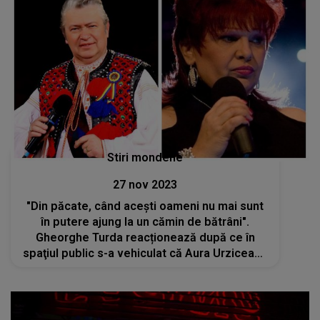
Stiri mondene
27 nov 2023
"Din păcate, când acești oameni nu mai sunt
în putere ajung la un cămin de bătrâni".
Gheorghe Turda reacționează după ce în
spaţiul public s-a vehiculat că Aura Urziceanu
ar fi internată într-un azil