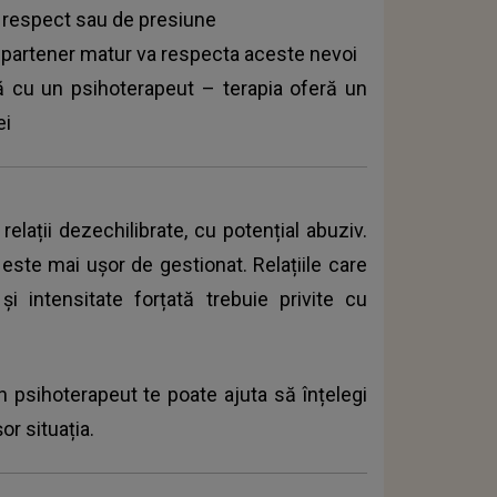
e respect sau de presiune
n partener matur va respecta aceste nevoi
ă cu un psihoterapeut – terapia oferă un
ei
elații dezechilibrate, cu potențial abuziv.
ste mai ușor de gestionat. Relațiile care
i intensitate forțată trebuie privite cu
un psihoterapeut te poate ajuta să înțelegi
r situația.