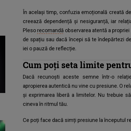
În același timp, confuzia emoțională creată de
creează dependență și nesiguranță, iar relați
Pleso
recomandă
observarea atentă a propriei 
de spațiu sau dacă începi să te îndepărtezi de
iei o pauză de reflecție.
Cum poți seta limite pentru
Dacă recunoști aceste semne într-o relație
apropierea autentică nu vine cu presiune. O rel
și exprimarea liberă a limitelor. Nu trebuie s
cineva în ritmul tău.
Ce poți face dacă simți presiune la începutul re