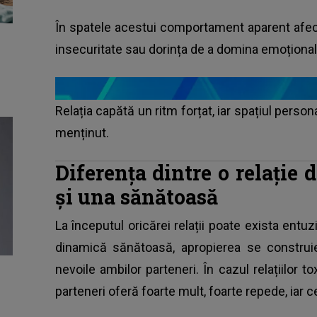
În spatele acestui comportament aparent afect
insecuritate sau dorința de a domina emoțional
Relația capătă un ritm forțat, iar spațiul person
menținut.
Diferența dintre o relație
și una sănătoasă
La începutul oricărei relații poate exista entuz
dinamică sănătoasă, apropierea se construie
nevoile ambilor parteneri. În cazul relațiilor to
parteneri oferă foarte mult, foarte repede, iar c