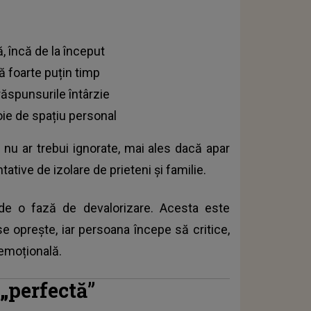
, încă de la început
pă foarte puțin timp
răspunsurile întârzie
oie de spațiu personal
 nu ar trebui ignorate, mai ales dacă apar
ative de izolare de prieteni și familie.
de o fază de devalorizare. Acesta este
oprește, iar persoana începe să critice,
emoțională.
„perfectă”