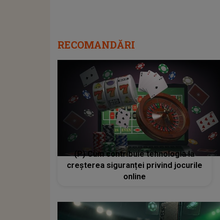
RECOMANDĂRI
(P) Cum contribuie tehnologia la
creșterea siguranței privind jocurile
online