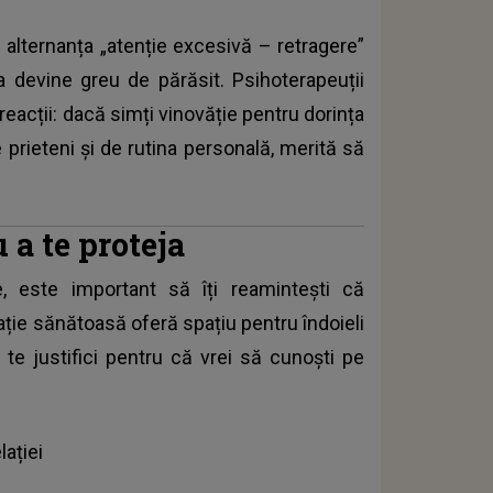
 alternanța „atenție excesivă – retragere”
a devine greu de părăsit. Psihoterapeuții
reacții: dacă simți vinovăție pentru dorința
 prieteni și de rutina personală, merită să
 a te proteja
, este important să îți reamintești că
ație sănătoasă oferă spațiu pentru îndoieli
ă te justifici pentru că vrei să cunoști pe
lației