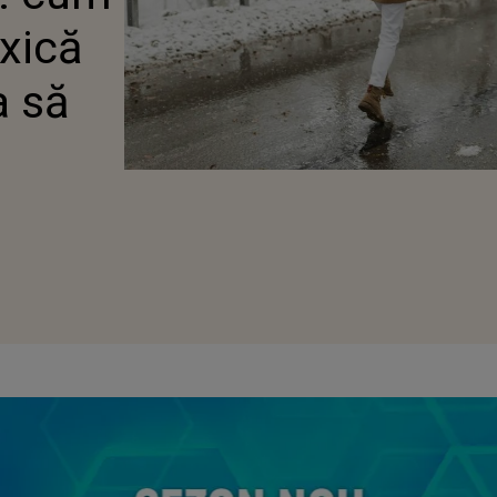
oxică
a să