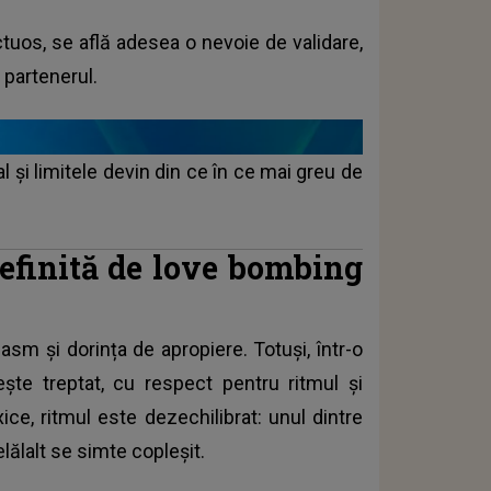
uos, se află adesea o nevoie de validare,
 partenerul.
al și limitele devin din ce în ce mai greu de
 definită de love bombing
iasm și dorința de apropiere. Totuși, într-o
ște treptat, cu respect pentru ritmul și
xice, ritmul este dezechilibrat: unul dintre
elălalt se simte copleșit.