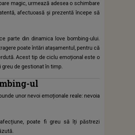
ul pare magic, urmează adesea o schimbare
a atentă, afectuoasă și prezentă începe să
ace parte din dinamica love bombing-ului.
tragere poate întări atașamentul, pentru că
rdută. Acest tip de ciclu emoțional este o
 greu de gestionat în timp.
bombing-ul
punde unor nevoi emoționale reale: nevoia
fecțiune, poate fi greu să îți păstrezi
ăzută.