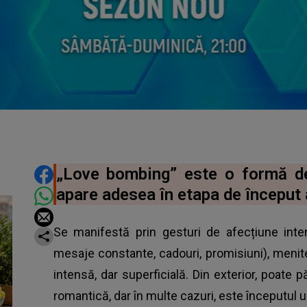
DISTRIBUIE ARTICOLUL
„Love bombing” este o formă d
apare adesea în etapa de început a
Se manifestă prin gesturi de afecțiune int
mesaje constante, cadouri, promisiuni), menit
intensă, dar superficială. Din exterior, poate 
romantică, dar în multe cazuri, este începutul un