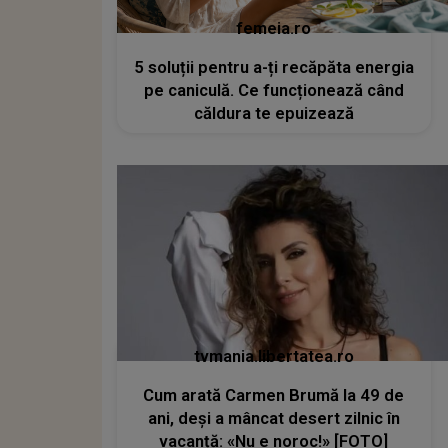
femeia.ro
5 soluții pentru a-ți recăpăta energia
pe caniculă. Ce funcționează când
căldura te epuizează
tvmania.libertatea.ro
Cum arată Carmen Brumă la 49 de
ani, deși a mâncat desert zilnic în
vacanță: «Nu e noroc!» [FOTO]