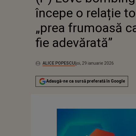
începe o relație t
„prea frumoasă c
fie adevărată”
Publicat:
Autor:
joi, 29 ianuarie 2026
Actualizat:
ALICE POPESCU
joi, 29 ianuarie 2026
Adaugă-ne ca sursă preferată în Google