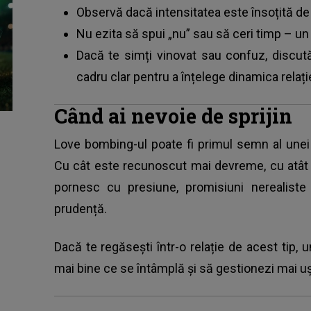
Observă dacă intensitatea este însoțită d
Nu ezita să spui „nu” sau să ceri timp – u
Dacă te simți vinovat sau confuz, discut
cadru clar pentru a înțelege dinamica relați
Când ai nevoie de sprijin
Love bombing-ul poate fi primul semn al unei r
Cu cât este recunoscut mai devreme, cu atât e
pornesc cu presiune, promisiuni nerealiste ș
prudență.
Dacă te regăsești într-o relație de acest tip, 
mai bine ce se întâmplă și să gestionezi mai ușo