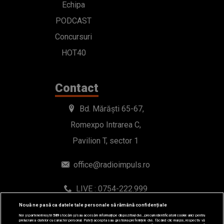
Echipa
PODCAST
Concursuri
HOT40
Contact
Bd. Mărăști 65-67,
Romexpo Intrarea C,
Pavilion T, sector 1
office@radioimpuls.ro
LIVE : 0754-222.999
WhatsApp: 0754-222.999
Nouă ne pasă ca datele tale personale să rămână confidențiale
Noi și partenerii noștri
589
stocăm și/sau accesăm informații pe dispozitivul dvs., precum identificatorii cookie unici pentru
prelucrarea datelor cu caracter personal. Puteți accepta sau gestiona preferințele dvs. făcând clic mai jos, respectiv vă