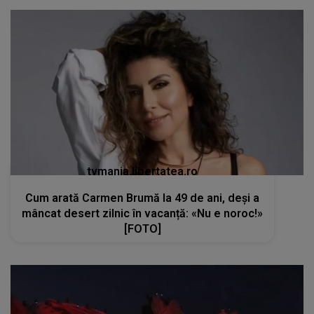
tvmania.libertatea.ro
Cum arată Carmen Brumă la 49 de ani, deși a
mâncat desert zilnic în vacanță: «Nu e noroc!»
[FOTO]