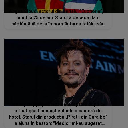
Angus Cloud, actorul din serialul ”Euphoria”, a
murit la 25 de ani. Starul a decedat la o
săptămână de la îmnormântarea tatălui său
Johnny Depp, ipostază neașteptată după ce
a fost găsit inconștient într-o cameră de
hotel. Starul din producția „Piratii din Caraibe”
a ajuns în baston: "Medicii mi-au sugerat