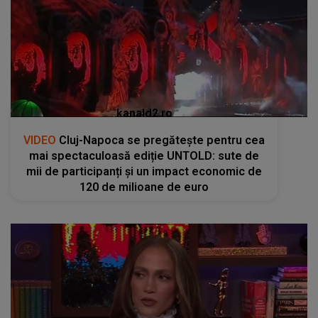
kanald2.ro
VIDEO
Cluj-Napoca se pregătește pentru cea
mai spectaculoasă ediție UNTOLD: sute de
mii de participanți și un impact economic de
120 de milioane de euro