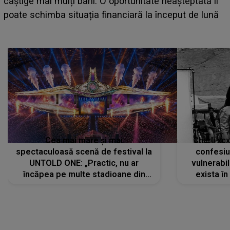
care deschid festivalul și de la ce ore au loc cele mai
așteptate concerte pe scena principală?
Cea mai mare și mai
Charli xc
spectaculoasă scenă de festival la
confesiu
UNTOLD ONE: „Practic, nu ar
vulnerabil
încăpea pe multe stadioane din
exista în
lume”. Evenimentul începe joi, 6
august 2026