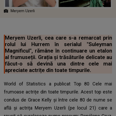
Meryem Uzerli
Meryem Uzerli, cea care s-a remarcat prin
rolul lui Hurrem în serialul "Suleyman
Magnificul", rămâne în continuare un etalon
al frumuseții. Grația și trăsăturile delicate au
făcut-o să devină una dintre cele mai
apreciate actrițe din toate timpurile.
World of Statistics a publicat Top 80 Cele mai
frumoase actrițe din toate timpurile. Acest top este
condus de Grace Kelly și între cele 80 de nume se
află și actrița Meryem Uzerli (pe locul 21) care a
reușit să surclaseze nume precum: Penélope Cruz,