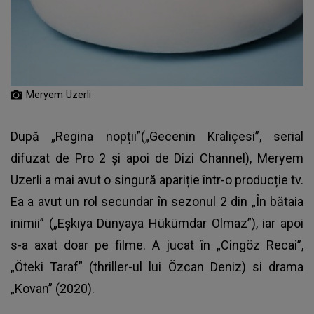
Meryem Uzerli
După „Regina nopții”(„Gecenin Kraliçesi”, serial
difuzat de Pro 2 și apoi de Dizi Channel), Meryem
Uzerli a mai avut o singură apariție într-o producție tv.
Ea a avut un rol secundar în sezonul 2 din „În bătaia
inimii” („Eşkıya Dünyaya Hükümdar Olmaz”), iar apoi
s-a axat doar pe filme. A jucat în „Cingöz Recai”,
„Öteki Taraf” (thriller-ul lui Özcan Deniz) si drama
„Kovan” (2020).