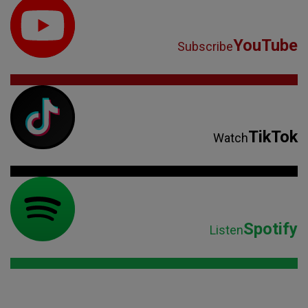
YouTube
Subscribe
TikTok
Watch
Spotify
Listen