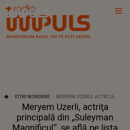
Radio Impuls
STIRI MONDENE
MERYEM UZERLI, ACTRIŢA
PRINCIPALĂ DIN „SULEYMAN
Meryem Uzerli, actriţa
MAGNIFICUL“, SE AFLĂ PE
LISTA CELOR MAI FRUMOASE
principală din „Suleyman
ACTRIȚE DIN TOATE TIMPURILE
Magnificul“, se află pe lista