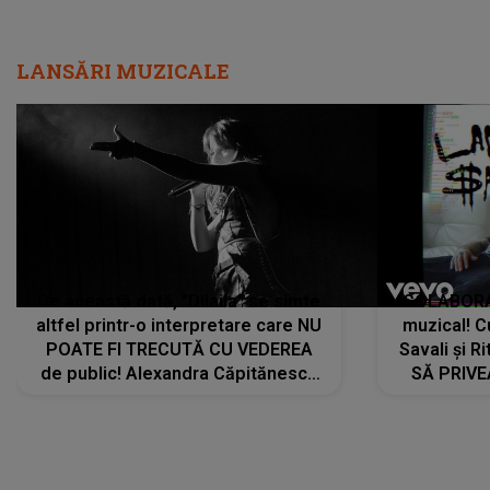
LANSĂRI MUZICALE
De această dată, "Dilaila" se simte
COLABORAR
altfel printr-o interpretare care NU
muzical! C
POATE FI TRECUTĂ CU VEDEREA
Savali și Ri
de public! Alexandra Căpitănescu
SĂ PRIV
a lansat VERSIUNEA LIVE a piesei