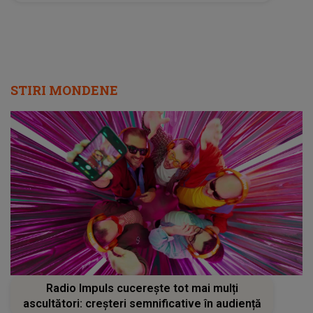
ferm să evit orice activitate"
STIRI MONDENE
Radio Impuls cucerește tot mai mulți
ascultători: creșteri semnificative în audiență