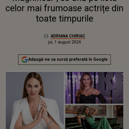
celor mai frumoase actrițe din
toate timpurile
Autor:
ADRIANA CHIRIAC
Publicat:
marți, 1 august 2023
Actualizat:
joi, 1 august 2024
Adaugă-ne ca sursă preferată în Google