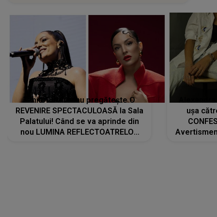
Tania Turtureanu pregătește O
Alexandra
REVENIRE SPECTACULOASĂ la Sala
ușa cătr
Palatului! Când se va aprinde din
CONFES
nou LUMINA REFLECTOATRELOR
Avertismentu
pentru artistă: " Vor fi multe
rămas ÎNT
cântece noi, în premieră. Cântece
au format-
care abia acum învață să respire"
"Am f