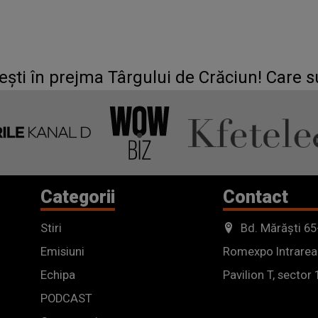
rești în prejma Târgului de Crăciun! Care s
Categorii
Contact
Stiri
Bd. Mărăști 65
Emisiuni
Romexpo Intrarea
Echipa
Pavilion T, sector 
PODCAST