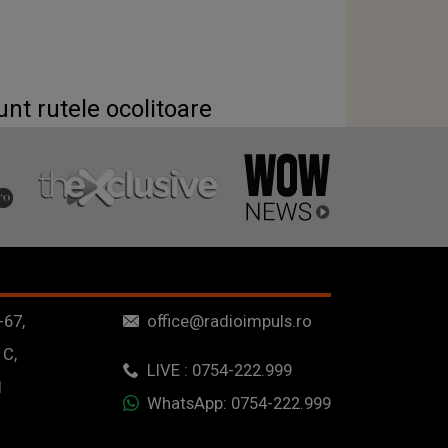
unt rutele ocolitoare
-67,
office@radioimpuls.ro
 C,
LIVE : 0754-222.999
1
WhatsApp: 0754-222.999