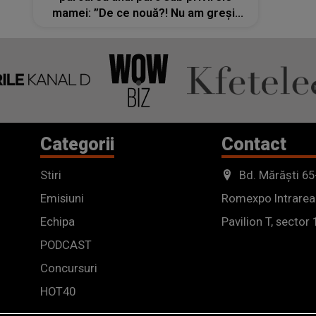
mamei: ”De ce nouă?! Nu am greșit
cu nimic, doar intram în parc”
Categorii
Contact
Stiri
Bd. Mărăști 65
Emisiuni
Romexpo Intrarea
Echipa
Pavilion T, sector 
PODCAST
Concursuri
HOT40