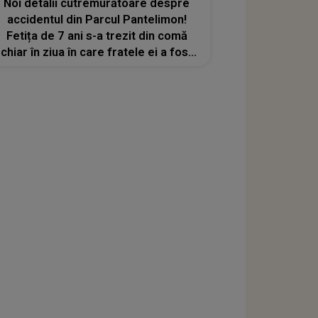
Noi detalii cutremurătoare despre
accidentul din Parcul Pantelimon!
Fetița de 7 ani s-a trezit din comă
chiar în ziua în care fratele ei a fost
înmormântat