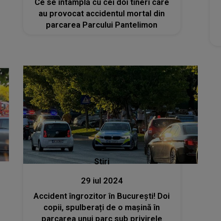
Ce se întâmplă cu cei doi tineri care
au provocat accidentul mortal din
parcarea Parcului Pantelimon
Stiri
29 iul 2024
Accident îngrozitor în București! Doi
copii, spulberați de o mașină în
parcarea unui parc sub privirele