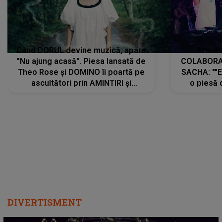
Când DORUL devine muzică, apare
Armin 
"Nu ajung acasă". Piesa lansată de
COLABORAR
Theo Rose și DOMINO îi poartă pe
SACHA: ""E
ascultători prin AMINTIRI și
o piesă 
REGĂSIRI, iar drumul emoțiilor
imediat pre
trece prin sufletul publicului:
cu mine șt
"Pentru toți cei care au plecat
păstrăm do
departe ca să le fie mai bine"
DIVERTISMENT