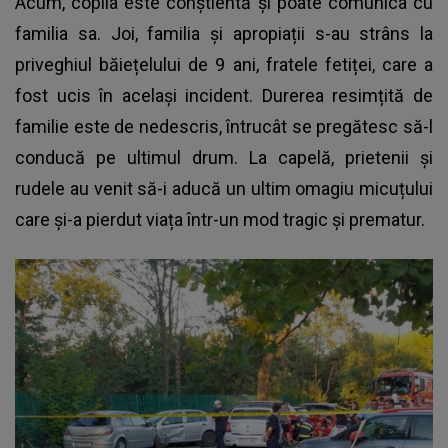
Acum, copila este conștientă și poate comunica cu
familia sa. Joi, familia și apropiații s-au strâns la
priveghiul băiețelului de 9 ani, fratele fetiței, care a
fost ucis în același incident. Durerea resimțită de
familie este de nedescris, întrucât se pregătesc să-l
conducă pe ultimul drum. La capelă, prietenii și
rudele au venit să-i aducă un ultim omagiu micuțului
care și-a pierdut viața într-un mod tragic și prematur.