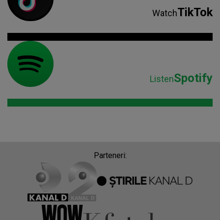
TikTok
Watch
Spotify
Listen
Parteneri: