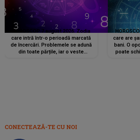
HOROSCOP 7 august 2026. Zodia
HOROSCOP 
care intră într-o perioadă marcată
care are șa
de încercări. Problemele se adună
bani. O opo
din toate părțile, iar o veste
poate schi
neașteptată îi dă planurile peste
la
cap
CONECTEAZĂ-TE CU NOI