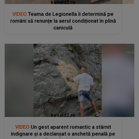
kanald2.ro
VIDEO
Teama de Legionella îi determină pe
români să renunțe la aerul condiționat în plină
caniculă
kanald2.ro
VIDEO
Un gest aparent romantic a stârnit
indignare și a declanșat o anchetă penală pe