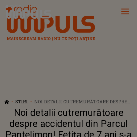
Radio Impuls
STIRI
NOI DETALII CUTREMURĂTOARE DESPRE
ACCIDENTUL DIN PARCUL PANTELIMON!
Noi detalii cutremurătoare
FETIȚA DE 7 ANI S-A TREZIT DIN COMĂ
CHIAR ÎN ZIUA ÎN CARE FRATELE EI A
despre accidentul din Parcul
FOST ÎNMORMÂNTAT
Pantelimon! Fetița de 7 ani s-a