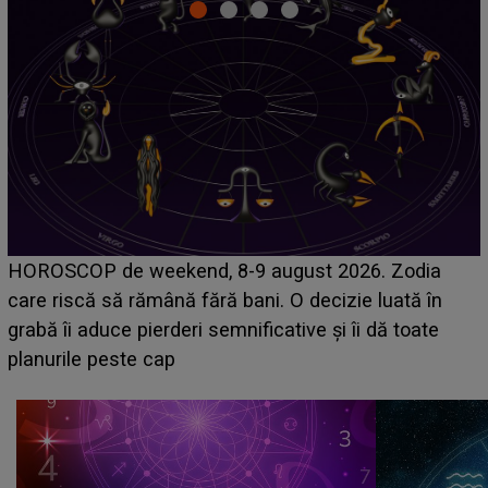
Emanuel a ținut ACEST DETALIU ASCUNS până
acum! În fața Alexandrei, concurentul din Casa Iubirii
face o MĂRTURISIRE NEAȘTEPTATĂ despre mama
sa: "I-am spus și ei în față, eu nu te iubesc pentru
că..."