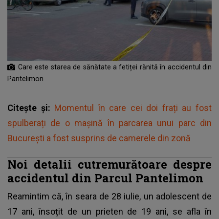
Care este starea de sănătate a fetiței rănită în accidentul din
Pantelimon
Citește și:
Momentul în care cei doi frați au fost
spulberați de o mașină în parcarea unui parc din
București a fost susprins de camerele din zonă
Noi detalii cutremurătoare despre
accidentul din Parcul Pantelimon
Reamintim că, în seara de 28 iulie, un adolescent de
17 ani, însoțit de un prieten de 19 ani, se afla în