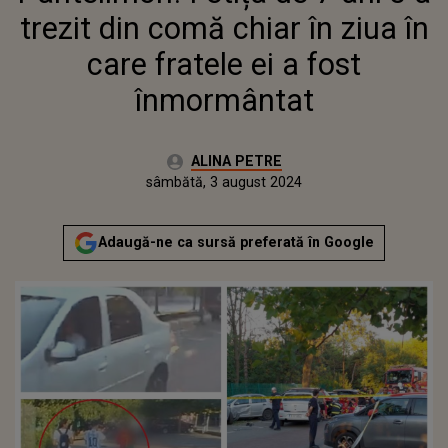
trezit din comă chiar în ziua în
care fratele ei a fost
înmormântat
Autor:
ALINA PETRE
Publicat:
sâmbătă, 3 august 2024
Actualizat:
sâmbătă, 3 august 2024
Adaugă-ne ca sursă preferată în Google