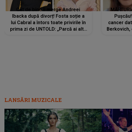
Cât de bine îi merge Andreei
MĂRTURIA
Ibacka după divorț! Fosta soție a
Pușcău!
lui Cabral a întors toate privirile în
cancer dato
prima zi de UNTOLD: „Parcă ai altă
Berkovich, 
strălucire, emani putere,
accident ru
încredere, siguranță...”
Dacă nu 
LANSĂRI MUZICALE