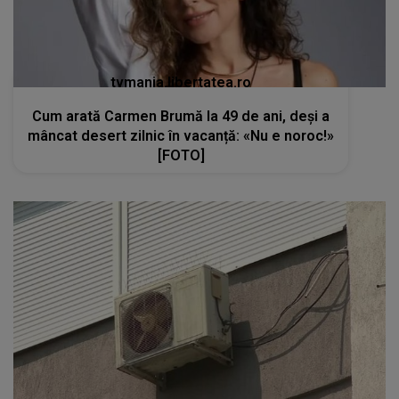
tvmania.libertatea.ro
Cum arată Carmen Brumă la 49 de ani, deși a
mâncat desert zilnic în vacanță: «Nu e noroc!»
[FOTO]