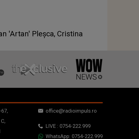
n 'Artan' Pleşca, Cristina
-67,
office@radioimpuls.ro
 C,
LIVE : 0754-222.999
1
WhatsApp: 0754-222.999