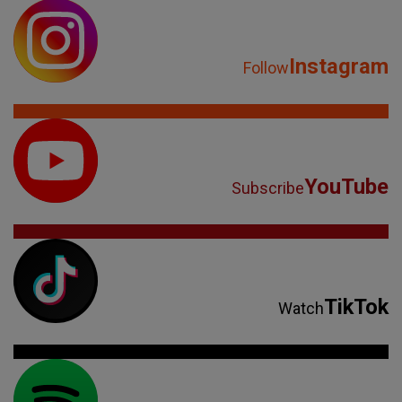
Instagram
Follow
YouTube
Subscribe
TikTok
Watch