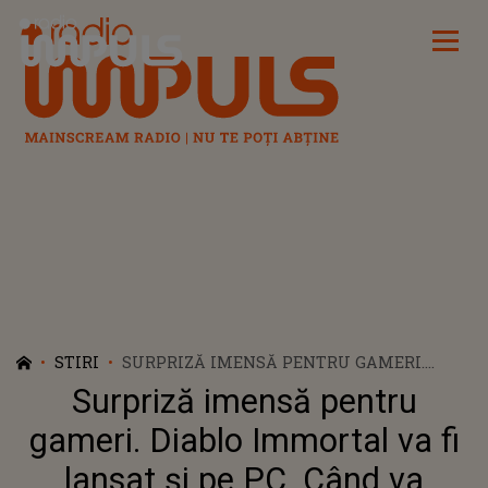
Radio Impuls
STIRI
SURPRIZĂ IMENSĂ PENTRU GAMERI.
DIABLO IMMORTAL VA FI LANSAT ŞI PE PC.
Surpriză imensă pentru
CÂND VA APĂREA NOUL JOC
gameri. Diablo Immortal va fi
lansat şi pe PC. Când va