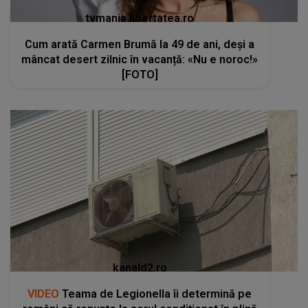
tvmania.libertatea.ro
Cum arată Carmen Brumă la 49 de ani, deși a
mâncat desert zilnic în vacanță: «Nu e noroc!»
[FOTO]
kanald2.ro
VIDEO
Teama de Legionella îi determină pe