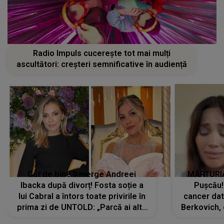
Radio Impuls cucerește tot mai mulți
ascultători: creșteri semnificative în audiență
Cât de bine îi merge Andreei
MĂRTURIA
Ibacka după divorț! Fosta soție a
Pușcău!
lui Cabral a întors toate privirile în
cancer dato
prima zi de UNTOLD: „Parcă ai altă
Berkovich, 
strălucire, emani putere,
accident ru