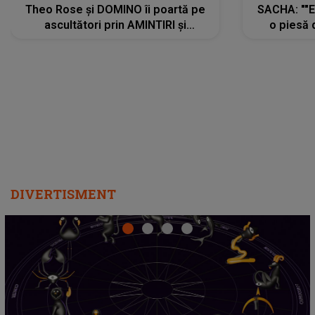
Theo Rose și DOMINO îi poartă pe
SACHA: ""E
ascultători prin AMINTIRI și
o piesă 
REGĂSIRI, iar drumul emoțiilor
imediat pre
trece prin sufletul publicului:
cu mine șt
"Pentru toți cei care au plecat
păstrăm do
departe ca să le fie mai bine"
DIVERTISMENT