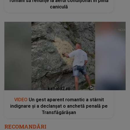
români să renunțe la aerul condiționat în plină
caniculă
kanald2.ro
VIDEO
Un gest aparent romantic a stârnit
indignare și a declanșat o anchetă penală pe
Transfăgărășan
RECOMANDĂRI