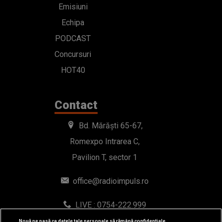
Emisiuni
Echipa
PODCAST
Concursuri
HOT40
Contact
Bd. Mărăști 65-67,
Romexpo Intrarea C,
Pavilion T, sector 1
office@radioimpuls.ro
LIVE : 0754-222.999
WhatsApp: 0754-222.999
Nouă ne pasă ca datele tale personale să rămână confidențiale