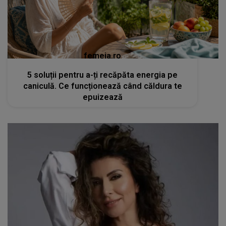
femeia.ro
5 soluții pentru a-ți recăpăta energia pe
caniculă. Ce funcționează când căldura te
epuizează