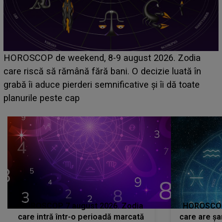
Emanuel a ținut ACEST DETALIU ASCUNS până
acum! În fața Alexandrei, concurentul din Casa Iubirii
face o MĂRTURISIRE NEAȘTEPTATĂ despre mama
sa: "I-am spus și ei în față, eu nu te iubesc pentru
că..."
HOROSCOP 7 august 2026. Zodia
HOROSCOP 
care intră într-o perioadă marcată
care are șa