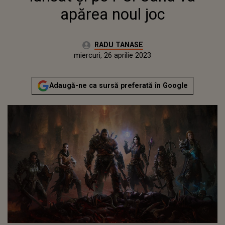
apărea noul joc
Autor:
RADU TANASE
Publicat:
marți, 26 aprilie 2022
Actualizat:
miercuri, 26 aprilie 2023
Adaugă-ne ca sursă preferată în Google