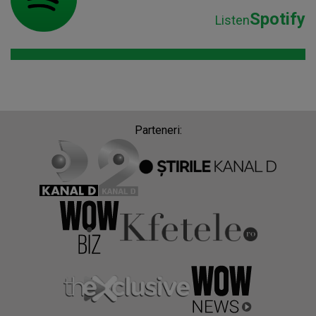
Spotify
Listen
Parteneri: