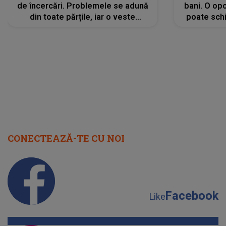
de încercări. Problemele se adună
bani. O opo
din toate părțile, iar o veste
poate schi
neașteptată îi dă planurile peste
la
cap
CONECTEAZĂ-TE CU NOI
Facebook
Like