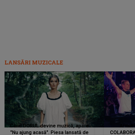
încredere, siguranță...”
Dacă nu 
LANSĂRI MUZICALE
Când DORUL devine muzică, apare
Armin 
"Nu ajung acasă". Piesa lansată de
COLABORAR