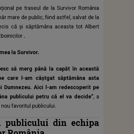
țional pe traseul de la Survivor România
 mare de public, fiind astfel, salvat de la
decis că și săptămâna aceasta tot
Albert
zboinicilor
.
mea la Survivor.
oresc să merg până la capăt în această
 pe care l-am câștgat săptămâna asta
lui Dumnezeu. Aici l-am redescoperit pe
a publicului petru că el va decide”
, a
 nou favoritul publicului.
ii publicului din echipa
vor România