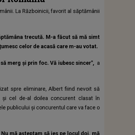
mânii. La Războinicii, favorit al săptămânii
săptămâna trecută. M-a făcut să mă simt
lțumesc celor de acasă care m-au votat.
să merg și prin foc. Vă iubesc sincer",
a
zat spre eliminare, Albert fiind nevoit să
și cel de-al doilea concurent clasat în
țele publicului și concurentul care va face o
 Nu mă așteptam să ies pe locul doi, mă