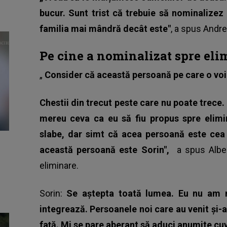
bucur. Sunt trist că trebuie să nominalizez
familia mai mândră decât este"
, a spus Andre
Pe cine a nominalizat spre eli
„
Consider că această persoană pe care o voi
Chestii din trecut peste care nu poate trece.
mereu ceva ca eu să fiu propus spre elimi
slabe, dar simt că acea persoană este cea
această persoană este Sorin",
a spus Albe
eliminare.
Sorin:
Se aștepta toată lumea. Eu nu am n
integrează. Persoanele noi care au venit și-a
față. Mi se pare aberant să aduci anumite cuv