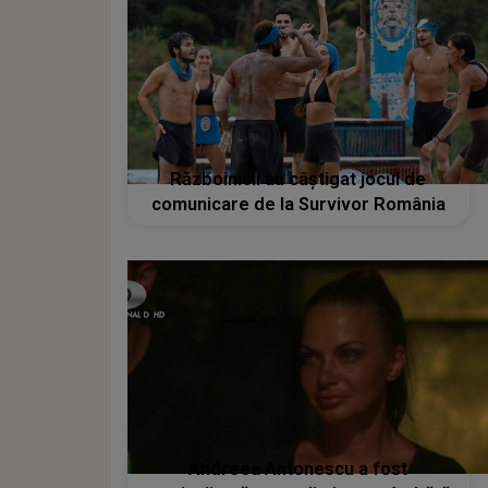
Războinicii au câștigat jocul de
comunicare de la Survivor România
Andreea Antonescu a fost