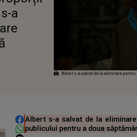
 A DOUA OARĂ
 s-a
nare
ă
1
Albert s-a salvat de la eliminare pentru
DISTRIBUIE ARTICOLUL
Albert s-a salvat de la eliminare
publicului pentru a doua săptămâ