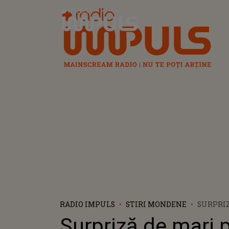
Radio Impuls
RADIO IMPULS
STIRI MONDENE
SURPRIZ
LA SURV
Surpriză de mari p
SALVAT 