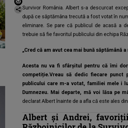
Survivor România. Albert s-a descurcat excep
după ce săptămâna trecută a fost votat în număr
eliminare. Se pare că publicul de acasă a 
trebuie să fie favoritul publicului din echipa Ră
„Cred că am avut cea mai bună săptămână a 
Acesta nu va fi sfârșitul pentru că îmi d
competiție.Vreau să dedic fiecare punct
publicului care m-a votat, familiei mele i 
Dumnezeu. Mai departe, mă voi lăsa pe mân
declarat Albert înainte de a afla că este ales din
Albert și Andrei, favoriț
Războinicilor de la Survi