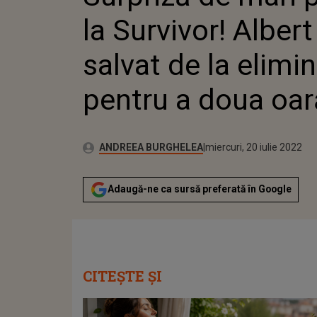
PENTRU
la Survivor! Albert
salvat de la elimi
pentru a doua oar
Publicat:
Autor:
duminică, 14 martie 202
Actualizat:
ANDREEA BURGHELEA
miercuri, 20 iulie 2022
Adaugă-ne ca sursă preferată în Google
CITEȘTE ȘI