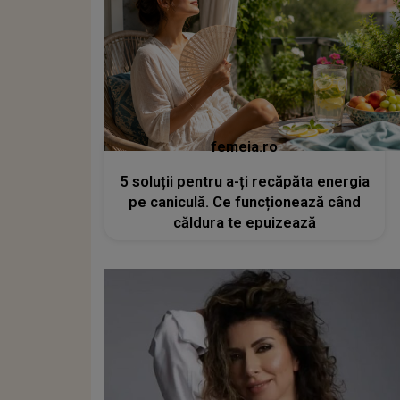
femeia.ro
5 soluții pentru a-ți recăpăta energia
pe caniculă. Ce funcționează când
căldura te epuizează