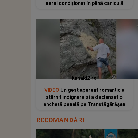
aerul condiționat în plină caniculă
kanald2.ro
VIDEO
Un gest aparent romantic a
stârnit indignare și a declanșat o
anchetă penală pe Transfăgărășan
RECOMANDĂRI