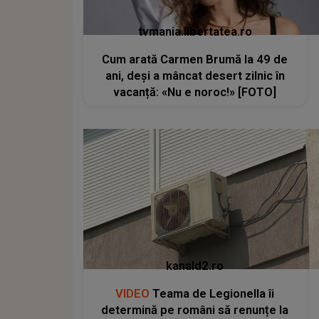
tvmania.libertatea.ro
Cum arată Carmen Brumă la 49 de
ani, deși a mâncat desert zilnic în
vacanță: «Nu e noroc!» [FOTO]
kanald2.ro
VIDEO
Teama de Legionella îi
determină pe români să renunțe la