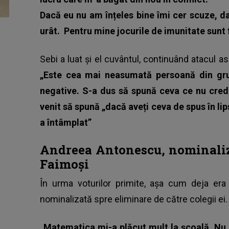
Dacă eu nu am înțeles bine îmi cer scuze, d
urât.
Pentru mine jocurile de imunitate sunt 
Sebi a luat și el cuvântul
, continuând atacul a
„Este cea mai neasumată persoană din grup
negative. S-a dus să spună ceva ce nu cred
venit să spună „dacă aveți ceva de spus în li
a întâmplat”
Andreea Antonescu, nominaliza
Faimoși
În urma voturilor primite, așa cum deja er
nominalizată spre eliminare de către colegii ei
„Matematica mi-a plăcut mult la școală. Nu e