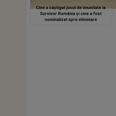
Cine a câștigat jocul de imunitate la
Survivor România și cine a fost
nominalizat spre eliminare