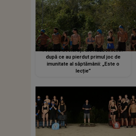
Primele declarații ale Războinicilor
după ce au pierdut primul joc de
imunitate al săptămânii: „Este o
lecție”