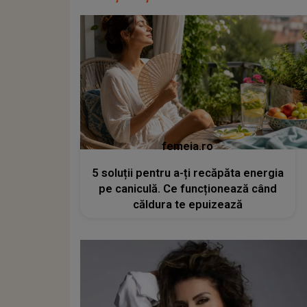
femeia.ro
5 soluții pentru a-ți recăpăta energia
pe caniculă. Ce funcționează când
căldura te epuizează