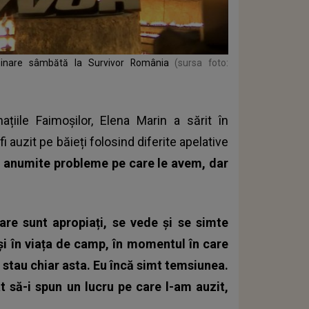
minare sâmbătă la Survivor România
(sursa foto:
țiile Faimoșilor, Elena Marin a sărit în
i auzit pe băieți folosind diferite apelative
anumite probleme pe care le avem, dar
are sunt apropiați, se vede și se simte
 și în viața de camp, în momentul în care
stau chiar asta. Eu încă simt temsiunea.
 să-i spun un lucru pe care l-am auzit,