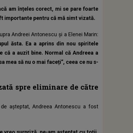
acă am înțeles corect, mi se pare foarte
ft importante pentru că mă simt vizată.
supra Andreei Antonescu și a Elenei Marin:
ul ăsta. Ea a aprins din nou spiritele
e că a auzit bine. Normal că Andreea a
psa mea să nu o mai faceți”, ceea ce nu s-
tă spre eliminare de către
a de așteptat, Andreea Antonescu a fost
.
 vreo surpriză, ne-am așteptat cu toții.