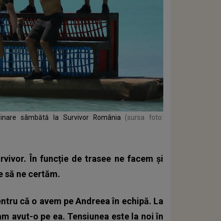
minare sâmbătă la Survivor România
(sursa foto:
vivor. În funcție de trasee ne facem și
e să ne certăm.
entru că o avem pe Andreea în echipă. La
m avut-o pe ea. Tensiunea este la noi în