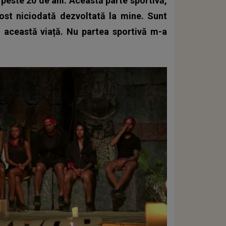
 peste 20 de ani. Această parte sportivă,
fost niciodată dezvoltată la mine. Sunt
n această viață. Nu partea sportivă m-a