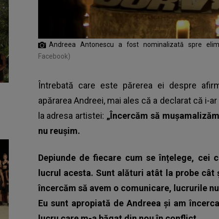
Andreea Antonescu a fost nominalizată spre eli
Facebook)
Întrebată care este părerea ei despre afirma
apărarea Andreei, mai ales că a declarat că i-ar f
la adresa artistei:
„Încercăm să mușamalizăm 
nu reușim.
Depiunde de fiecare cum se înțelege, cei c
lucrul acesta. Sunt alături atât la probe cât
încercăm să avem o comunicare, lucrurile nu 
Eu sunt apropiată de Andreea și am încercat
lucru care m-a băgat din nou în conflict.