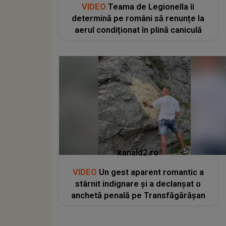
VIDEO
Teama de Legionella îi
determină pe români să renunțe la
aerul condiționat în plină caniculă
kanald2.ro
VIDEO
Un gest aparent romantic a
stârnit indignare și a declanșat o
anchetă penală pe Transfăgărășan