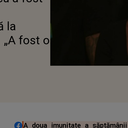
R ROMÂNIA: „A FOST O
.”
 la
 „A fost o
DISTRIBUIE ARTICOLUL
A doua imunitate a săptămânii