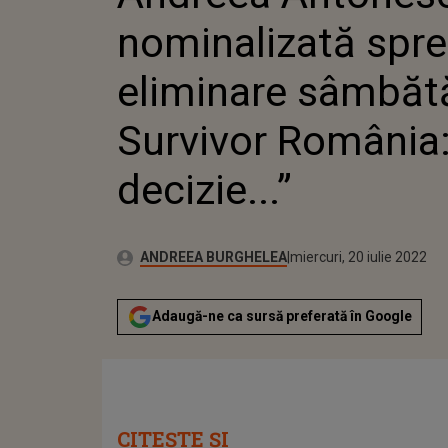
SURVIVO
nominalizată spre
DECIZIE..
eliminare sâmbătă
Survivor România:
decizie...”
Publicat:
Autor:
sâmbătă, 13 martie 2021
Actualizat:
ANDREEA BURGHELEA
miercuri, 20 iulie 2022
Adaugă-ne ca sursă preferată în Google
CITEȘTE ȘI