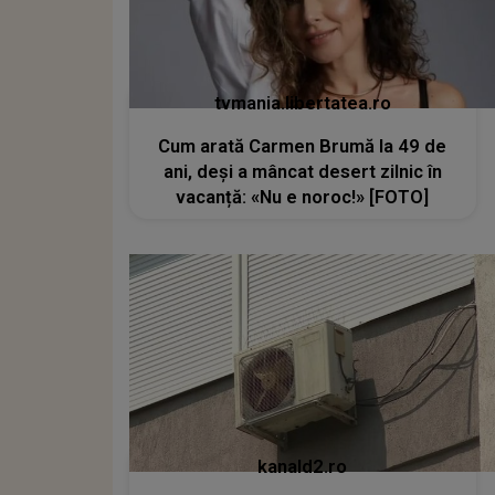
tvmania.libertatea.ro
Cum arată Carmen Brumă la 49 de
ani, deși a mâncat desert zilnic în
vacanță: «Nu e noroc!» [FOTO]
kanald2.ro