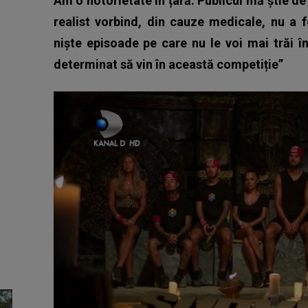
Am o notorietate în țară. Publicul mă știe de
realist vorbind, din cauze medicale, nu a 
niște episoade pe care nu le voi mai trăi î
determinat să vin în această competiție”