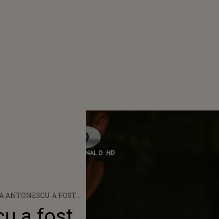
A ANTONESCU A FOST
LIZATĂ SPRE
u a fost
ARE SÂMBĂTĂ LA