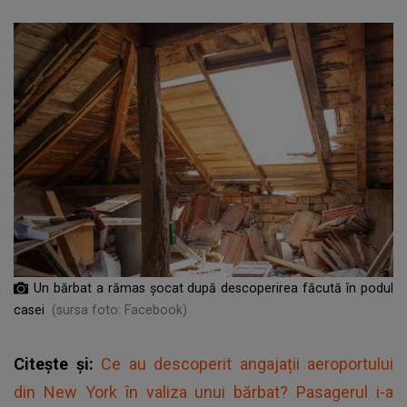
Un bărbat a rămas șocat după descoperirea făcută în podul
casei
(sursa foto: Facebook)
Citește și:
Ce au descoperit angajații aeroportului
din New York în valiza unui bărbat? Pasagerul i-a