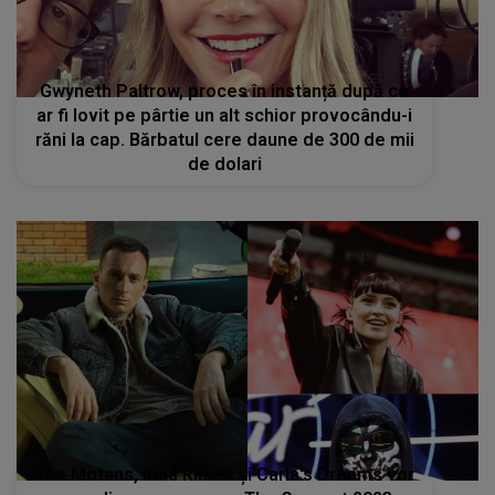
Gwyneth Paltrow, proces în instanță după ce
ar fi lovit pe pârtie un alt schior provocându-i
răni la cap. Bărbatul cere daune de 300 de mii
de dolari
The Motans, Irina Rimes și Carla's Dreams vor