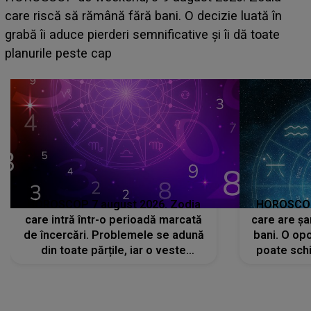
acum! În fața Alexandrei, concurentul din Casa Iubirii
face o MĂRTURISIRE NEAȘTEPTATĂ despre mama
sa: "I-am spus și ei în față, eu nu te iubesc pentru
că..."
HOROSCOP 7 august 2026. Zodia
HOROSCOP 
care intră într-o perioadă marcată
care are șa
de încercări. Problemele se adună
bani. O opo
din toate părțile, iar o veste
poate schi
neașteptată îi dă planurile peste
la
cap