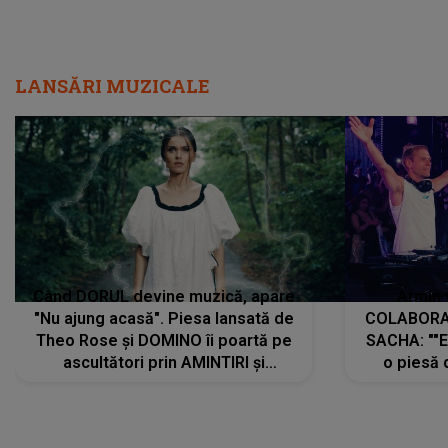
LANSĂRI MUZICALE
Când DORUL devine muzică, apare
Armin 
"Nu ajung acasă". Piesa lansată de
COLABORAR
Theo Rose și DOMINO îi poartă pe
SACHA: ""E
ascultători prin AMINTIRI și
o piesă 
REGĂSIRI, iar drumul emoțiilor
imediat pre
trece prin sufletul publicului:
cu mine șt
"Pentru toți cei care au plecat
păstrăm do