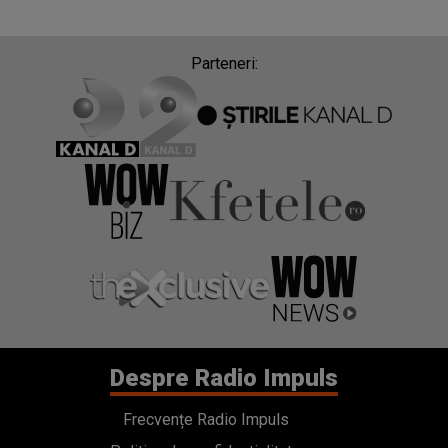
Parteneri:
Despre Radio Impuls
Frecvențe Radio Impuls