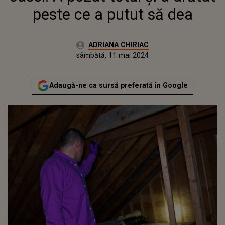
peste ce a putut să dea
Autor:
ADRIANA CHIRIAC
Publicat:
sâmbătă, 11 mai 2024
Actualizat:
sâmbătă, 11 mai 2024
Adaugă-ne ca sursă preferată în Google