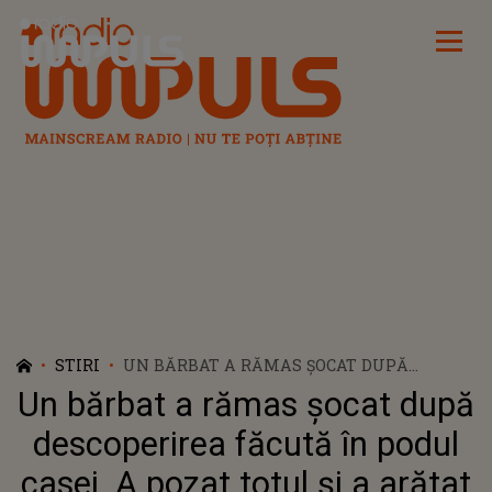
Radio Impuls
STIRI
UN BĂRBAT A RĂMAS ȘOCAT DUPĂ
DESCOPERIREA FĂCUTĂ ÎN PODUL CASEI. A
Un bărbat a rămas șocat după
POZAT TOTUL ȘI A ARĂTAT PESTE CE A
PUTUT SĂ DEA
descoperirea făcută în podul
casei. A pozat totul și a arătat