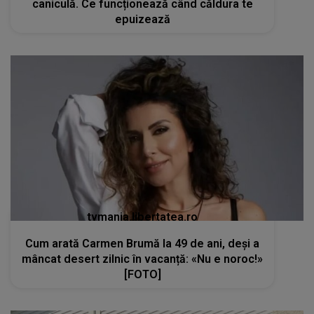
caniculă. Ce funcționează când căldura te
epuizează
tvmania.libertatea.ro
Cum arată Carmen Brumă la 49 de ani, deși a
mâncat desert zilnic în vacanță: «Nu e noroc!»
[FOTO]