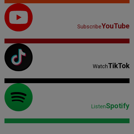
YouTube
Subscribe
TikTok
Watch
Spotify
Listen