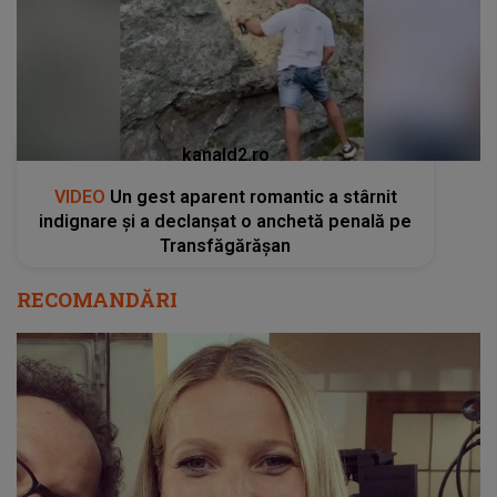
kanald2.ro
VIDEO
Un gest aparent romantic a stârnit
indignare și a declanșat o anchetă penală pe
Transfăgărășan
RECOMANDĂRI