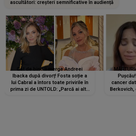
ascultători: creșteri semnificative în audiență
Cât de bine îi merge Andreei
MĂRTURIA
Ibacka după divorț! Fosta soție a
Pușcău!
lui Cabral a întors toate privirile în
cancer dato
prima zi de UNTOLD: „Parcă ai altă
Berkovich, 
strălucire, emani putere,
accident ru
încredere, siguranță...”
Dacă nu 