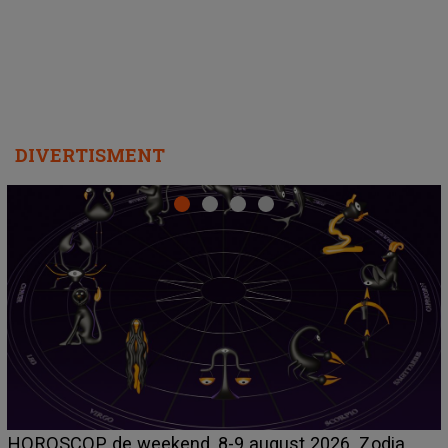
departe ca să le fie mai bine"
DIVERTISMENT
Emanuel a ținut ACEST DETALIU ASCUNS până