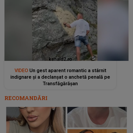
kanald2.ro
VIDEO
Un gest aparent romantic a stârnit
indignare și a declanșat o anchetă penală pe
Transfăgărășan
RECOMANDĂRI