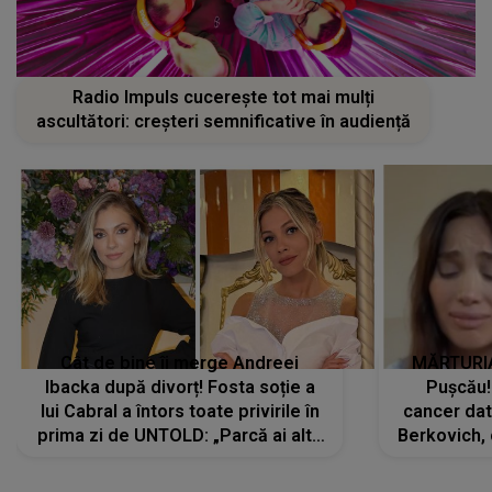
Radio Impuls cucerește tot mai mulți
ascultători: creșteri semnificative în audiență
Cât de bine îi merge Andreei
MĂRTURIA
Ibacka după divorț! Fosta soție a
Pușcău!
lui Cabral a întors toate privirile în
cancer dato
prima zi de UNTOLD: „Parcă ai altă
Berkovich, 
strălucire, emani putere,
accident ru
încredere, siguranță...”
Dacă nu 