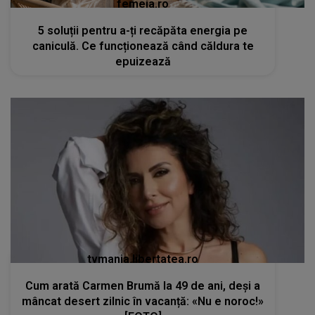
femeia.ro
5 soluții pentru a-ți recăpăta energia pe
caniculă. Ce funcționează când căldura te
epuizează
tvmania.libertatea.ro
Cum arată Carmen Brumă la 49 de ani, deși a
mâncat desert zilnic în vacanță: «Nu e noroc!»