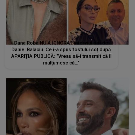
Dana Roba NU A IGNORAT interviul dat de
Daniel Balaciu. Ce i-a spus fostului soț după
APARIȚIA PUBLICĂ: "Vreau să-i transmit că îi
mulțumesc că..."