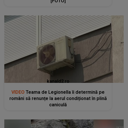
[FOTO]
kanald2.ro
VIDEO
Teama de Legionella îi determină pe
români să renunțe la aerul condiționat în plină
caniculă