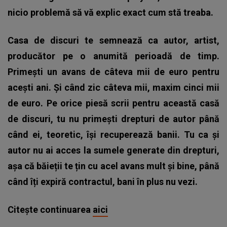
nicio problemă să vă explic exact cum stă treaba.
Casa de discuri te semnează ca autor, artist,
producător pe o anumită perioadă de timp.
Primești un avans de câteva mii de euro pentru
acești ani. Și când zic câteva mii, maxim cinci mii
de euro. Pe orice piesă scrii pentru această casă
de discuri, tu nu primești drepturi de autor până
când ei, teoretic, își recuperează banii. Tu ca și
autor nu ai acces la sumele generate din drepturi,
așa că băieții te țin cu acel avans mult și bine, până
când îți expiră contractul, bani în plus nu vezi.
Citește continuarea
aici