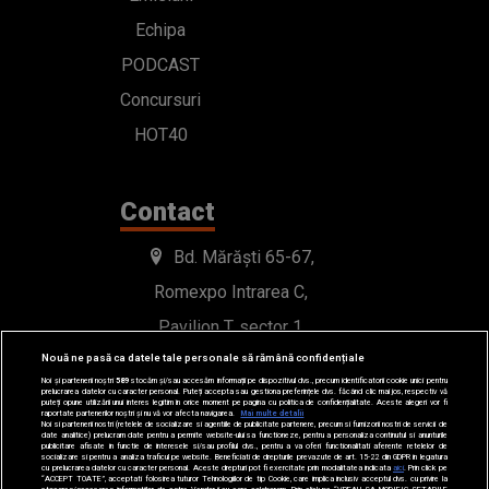
Echipa
PODCAST
Concursuri
HOT40
Contact
Bd. Mărăști 65-67,
Romexpo Intrarea C,
Pavilion T, sector 1
Nouă ne pasă ca datele tale personale să rămână confidențiale
office@radioimpuls.ro
Noi și partenerii noștri
589
stocăm și/sau accesăm informații pe dispozitivul dvs., precum identificatorii cookie unici pentru
prelucrarea datelor cu caracter personal. Puteți accepta sau gestiona preferințele dvs. făcând clic mai jos, respectiv vă
puteți opune utilizării unui interes legitim în orice moment pe pagina cu politica de confidențialitate. Aceste alegeri vor fi
raportate partenerilor noștri și nu vă vor afecta navigarea.
Mai multe detalii
Noi si partenerii nostri (retelele de socializare si agentiile de publicitate partenere, precum si furnizorii nostri de servicii de
LIVE : 0754-222.999
date analitice) prelucram date pentru a permite website-ului sa functioneze, pentru a personaliza continutul si anunturile
publicitare afisate in functie de interesele si/sau profilul dvs., pentru a va oferi functionalitati aferente retelelor de
socializare si pentru a analiza traficul pe website. Beneficiati de drepturile prevazute de art. 15-22 din GDPR in legatura
WhatsApp: 0754-222.999
cu prelucrarea datelor cu caracter personal. Aceste drepturi pot fi exercitate prin modalitatea indicata
aici
. Prin click pe
“ACCEPT TOATE”, acceptati folosirea tuturor Tehnologiilor de tip Cookie, care implica inclusiv acceptul dvs. cu privire la