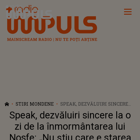
Radio Impuls
STIRI MONDENE
SPEAK, DEZVĂLUIRI SINCERE
LA O ZI DE LA
Speak, dezvăluiri sincere la o
ÎNMORMÂNTAREA LUI NOSFE:
„NU ȘTIU CARE E STAREA
zi de la înmormântarea lui
VOASTRĂ, DAR A MEA NU E
Nosfe: „Nu știu care e starea
UNA OK”