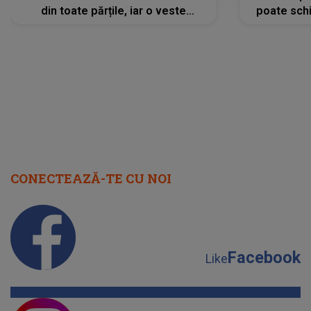
din toate părțile, iar o veste
poate schi
neașteptată îi dă planurile peste
la
cap
CONECTEAZĂ-TE CU NOI
Facebook
Like