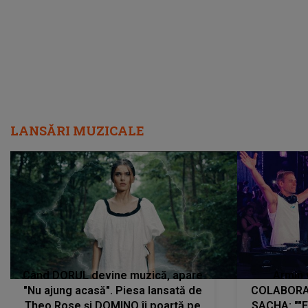
LANSĂRI MUZICALE
Când DORUL devine muzică, apare
Armin 
"Nu ajung acasă". Piesa lansată de
COLABORAR
Theo Rose și DOMINO îi poartă pe
SACHA: ""E