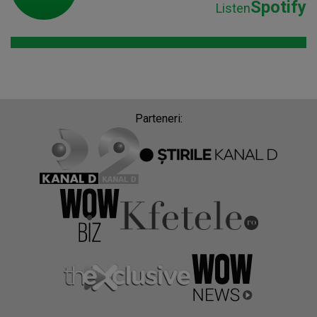
Spotify
Listen
Parteneri: