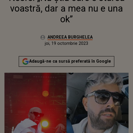
voastră, dar a mea nu e una
ok”
Autor:
ANDREEA BURGHELEA
Publicat:
miercuri, 19 octombrie 2022
Actualizat:
joi, 19 octombrie 2023
Adaugă-ne ca sursă preferată în Google