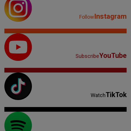
Instagram
Follow
YouTube
Subscribe
TikTok
Watch