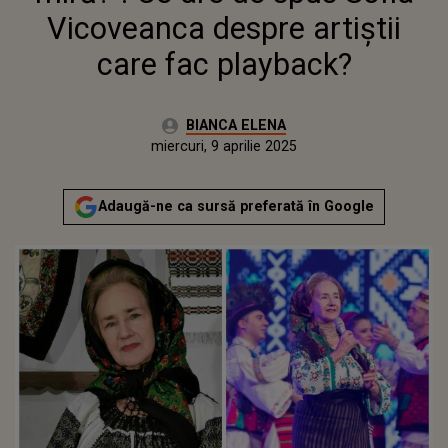
Vicoveanca despre artiștii
care fac playback?
Autor:
BIANCA ELENA
Publicat:
marți, 9 aprilie 2024
Actualizat:
miercuri, 9 aprilie 2025
Adaugă-ne ca sursă preferată în Google