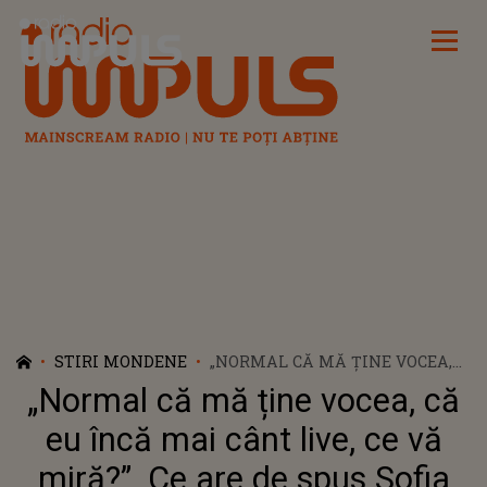
Radio Impuls
STIRI MONDENE
„NORMAL CĂ MĂ ȚINE VOCEA,
CĂ EU ÎNCĂ MAI CÂNT LIVE, CE
„Normal că mă ține vocea, că
VĂ MIRĂ?”. CE ARE DE SPUS
SOFIA VICOVEANCA DESPRE
eu încă mai cânt live, ce vă
ARTIȘTII CARE FAC PLAYBACK?
miră?”. Ce are de spus Sofia