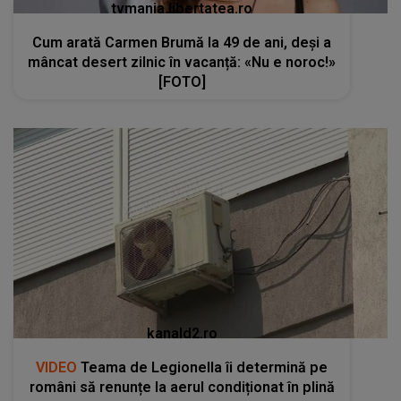
tvmania.libertatea.ro
Cum arată Carmen Brumă la 49 de ani, deși a
mâncat desert zilnic în vacanță: «Nu e noroc!»
[FOTO]
kanald2.ro
VIDEO
Teama de Legionella îi determină pe
români să renunțe la aerul condiționat în plină