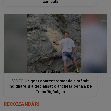
caniculă
kanald2.ro
VIDEO
Un gest aparent romantic a stârnit
indignare și a declanșat o anchetă penală pe
Transfăgărășan
RECOMANDĂRI