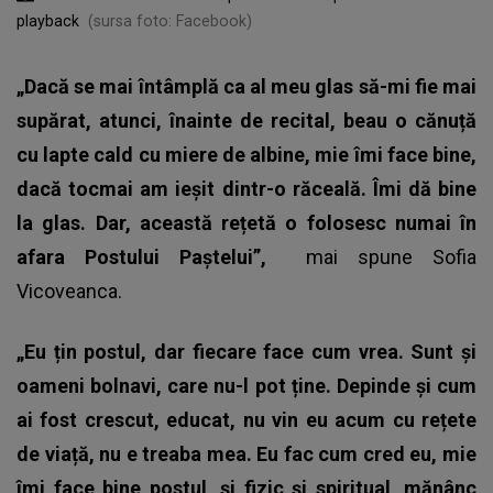
playback
(sursa foto: Facebook)
„Dacă se mai întâmplă ca al meu glas să-mi fie mai
supărat, atunci, înainte de recital, beau o cănuță
cu lapte cald cu miere de albine, mie îmi face bine,
dacă tocmai am ieșit dintr-o răceală. Îmi dă bine
la glas. Dar, această rețetă o folosesc numai în
afara Postului Paștelui”,
mai spune
Sofia
Vicoveanca.
„Eu țin postul, dar fiecare face cum vrea. Sunt și
oameni bolnavi, care nu-l pot ține. Depinde și cum
ai fost crescut, educat, nu vin eu acum cu rețete
de viață, nu e treaba mea. Eu fac cum cred eu, mie
îmi face bine postul, și fizic și spiritual, mănânc