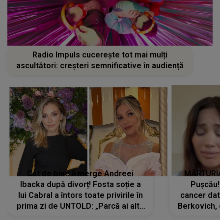
Radio Impuls cucerește tot mai mulți
ascultători: creșteri semnificative în audiență
Cât de bine îi merge Andreei
MĂRTURIA
Ibacka după divorț! Fosta soție a
Pușcău!
lui Cabral a întors toate privirile în
cancer dato
prima zi de UNTOLD: „Parcă ai altă
Berkovich, 
strălucire, emani putere,
accident ru