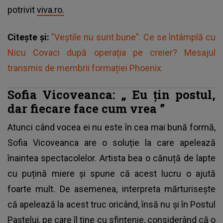
potrivit
viva.ro.
Citește și:
"Veștile nu sunt bune". Ce se întâmplă cu
Nicu Covaci după operația pe creier? Mesajul
transmis de membrii formației Phoenix
Sofia Vicoveanca: „
Eu țin postul,
dar fiecare face cum vrea
”
Atunci când vocea ei nu este în cea mai bună formă,
Sofia Vicoveanca are o soluție la care apelează
înaintea spectacolelor. Artista bea o cănuță de lapte
cu puțină miere și spune că acest lucru o ajută
foarte mult. De asemenea, interpreta mărturisește
că apelează la acest truc oricând, însă nu și în Postul
Paștelui, pe care îl ține cu sfințenie, considerând că o