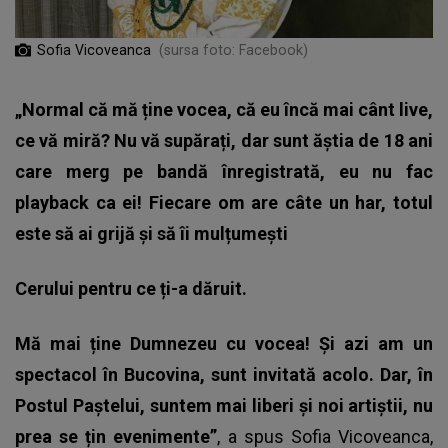
Sofia Vicoveanca
(sursa foto: Facebook)
„Normal că mă ține vocea, că eu încă mai cânt live,
ce vă miră? Nu vă supărați, dar sunt ăștia de 18 ani
care merg pe bandă înregistrată, eu nu fac
playback ca ei! Fiecare om are câte un har, totul
este să ai grijă și să îi mulțumești
Cerului pentru ce ți-a dăruit.
Mă mai ține Dumnezeu cu vocea! Și azi am un
spectacol în Bucovina, sunt invitată acolo. Dar, în
Postul Paștelui, suntem mai liberi și noi artiștii, nu
prea se țin evenimente”
, a spus Sofia Vicoveanca,