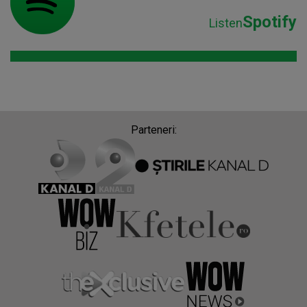
Spotify
Listen
Parteneri: