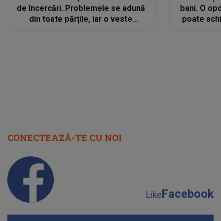
de încercări. Problemele se adună
bani. O opo
din toate părțile, iar o veste
poate schi
neașteptată îi dă planurile peste
la
cap
CONECTEAZĂ-TE CU NOI
Facebook
Like