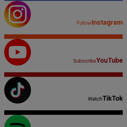
Instagram
Follow
YouTube
Subscribe
TikTok
Watch